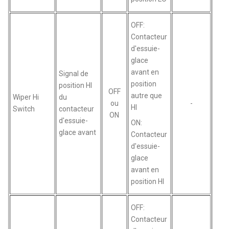
OFF:
Contacteur
d'essuie-
glace
avant en
Signal de
position
position HI
OFF
autre que
Wiper Hi
du
ou
-
HI
Switch
contacteur
ON
d'essuie-
ON:
glace avant
Contacteur
d'essuie-
glace
avant en
position HI
OFF:
Contacteur