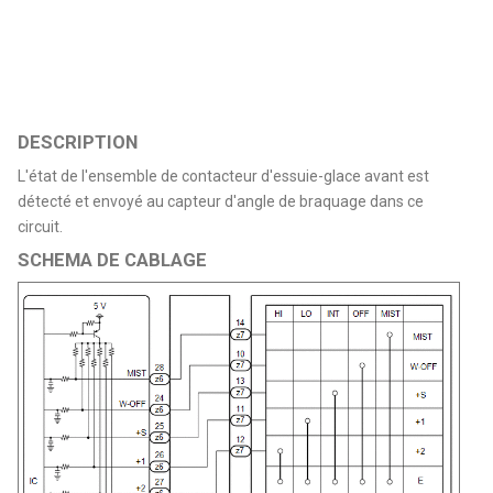
DESCRIPTION
L'état de l'ensemble de contacteur d'essuie-glace avant est
détecté et envoyé au capteur d'angle de braquage dans ce
circuit.
SCHEMA DE CABLAGE