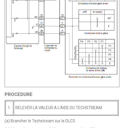
PROCEDURE
1.
RELEVER LA VALEUR A L'AIDE DU TECHSTREAM
(a) Brancher le Techstream sur le DLC3.