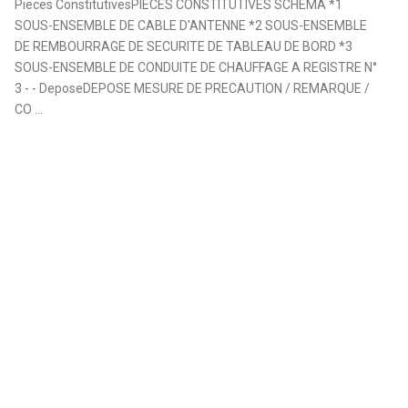
Pieces ConstitutivesPIECES CONSTITUTIVES SCHEMA *1
SOUS-ENSEMBLE DE CABLE D'ANTENNE *2 SOUS-ENSEMBLE
DE REMBOURRAGE DE SECURITE DE TABLEAU DE BORD *3
SOUS-ENSEMBLE DE CONDUITE DE CHAUFFAGE A REGISTRE N°
3 - - DeposeDEPOSE MESURE DE PRECAUTION / REMARQUE /
CO ...