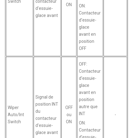
Switch
contacteur
ON
ON:
d'essuie-
Contacteur
glace avant
d'essuie-
glace
avant en
position
OFF
OFF:
Contacteur
d'essuie-
glace
avant en
Signal de
position
position INT
autre que
Wiper
OFF
du
INT
Auto/Int
ou
-
contacteur
Switch
ON
ON:
d'essuie-
Contacteur
glace avant
d'essuie-