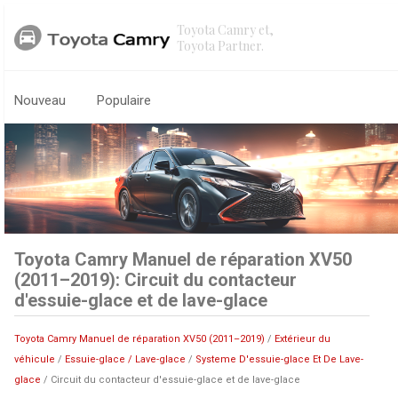
Toyota Camry et,
Toyota Partner.
Nouveau
Populaire
Toyota Camry Manuel de réparation XV50
(2011–2019): Circuit du contacteur
d'essuie-glace et de lave-glace
Toyota Camry Manuel de réparation XV50 (2011–2019)
/
Extérieur du
véhicule
/
Essuie-glace / Lave-glace
/
Systeme D'essuie-glace Et De Lave-
glace
/ Circuit du contacteur d'essuie-glace et de lave-glace