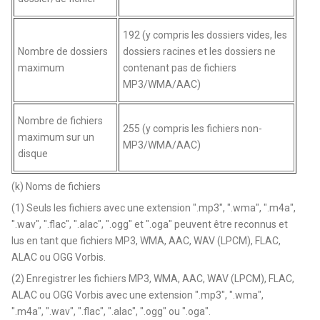
192 (y compris les dossiers vides, les
Nombre de dossiers
dossiers racines et les dossiers ne
maximum
contenant pas de fichiers
MP3/WMA/AAC)
Nombre de fichiers
255 (y compris les fichiers non-
maximum sur un
MP3/WMA/AAC)
disque
(k) Noms de fichiers
(1) Seuls les fichiers avec une extension ".mp3", ".wma", ".m4a",
".wav", ".flac", ".alac", ".ogg" et ".oga" peuvent être reconnus et
lus en tant que fichiers MP3, WMA, AAC, WAV (LPCM), FLAC,
ALAC ou OGG Vorbis.
(2) Enregistrer les fichiers MP3, WMA, AAC, WAV (LPCM), FLAC,
ALAC ou OGG Vorbis avec une extension ".mp3", ".wma",
".m4a", ".wav", ".flac", ".alac", ".ogg" ou ".oga".