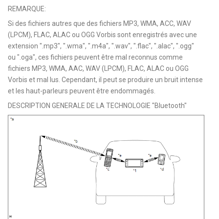
REMARQUE:
Si des fichiers autres que des fichiers MP3, WMA, ACC, WAV
(LPCM), FLAC, ALAC ou OGG Vorbis sont enregistrés avec une
extension ".mp3", ".wma", ".m4a", ".wav", ".flac", ".alac", ".ogg"
ou ".oga", ces fichiers peuvent être mal reconnus comme
fichiers MP3, WMA, AAC, WAV (LPCM), FLAC, ALAC ou OGG
Vorbis et mal lus. Cependant, il peut se produire un bruit intense
et les haut-parleurs peuvent être endommagés.
DESCRIPTION GENERALE DE LA TECHNOLOGIE "Bluetooth"