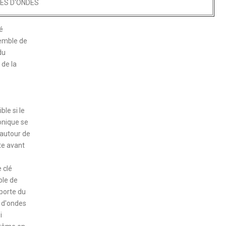
MES D'ONDES
é
semble de
du
 de la
le si le
onique se
 autour de
te avant
 clé
ble de
porte du
e d'ondes
i