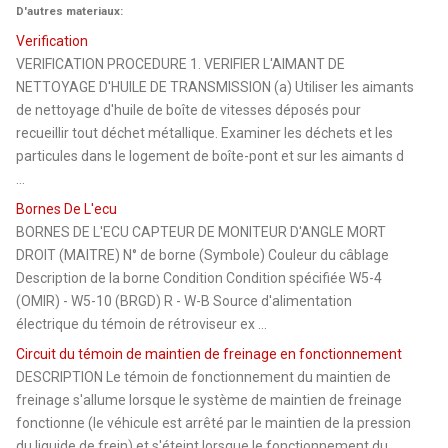
D'autres materiaux:
Verification
VERIFICATION PROCEDURE 1. VERIFIER L'AIMANT DE
NETTOYAGE D'HUILE DE TRANSMISSION (a) Utiliser les aimants
de nettoyage d'huile de boîte de vitesses déposés pour
recueillir tout déchet métallique. Examiner les déchets et les
particules dans le logement de boîte-pont et sur les aimants d
...
Bornes De L'ecu
BORNES DE L'ECU CAPTEUR DE MONITEUR D'ANGLE MORT
DROIT (MAITRE) N° de borne (Symbole) Couleur du câblage
Description de la borne Condition Condition spécifiée W5-4
(OMIR) - W5-10 (BRGD) R - W-B Source d'alimentation
électrique du témoin de rétroviseur ex ...
Circuit du témoin de maintien de freinage en fonctionnement
DESCRIPTION Le témoin de fonctionnement du maintien de
freinage s'allume lorsque le système de maintien de freinage
fonctionne (le véhicule est arrêté par le maintien de la pression
du liquide de frein) et s'éteint lorsque le fonctionnement du