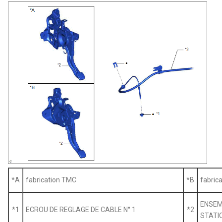
*A
fabrication TMC
*B
fabric
ENSEM
*1
ECROU DE REGLAGE DE CABLE N° 1
*2
STATI