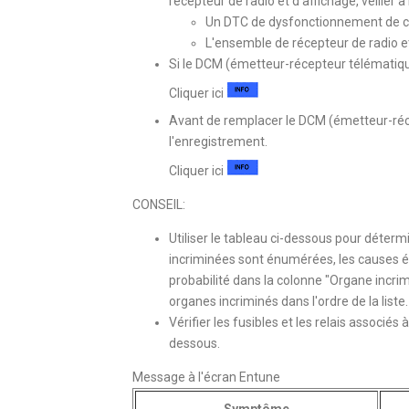
récepteur de radio et d'affichage, veiller 
Un DTC de dysfonctionnement de 
L'ensemble de récepteur de radio e
Si le DCM (émetteur-récepteur télématiqu
Cliquer ici
Avant de remplacer le DCM (émetteur-récep
l'enregistrement.
Cliquer ici
CONSEIL:
Utiliser le tableau ci-dessous pour déter
incriminées sont énumérées, les causes 
probabilité dans la colonne "Organe incri
organes incriminés dans l'ordre de la liste
Vérifier les fusibles et les relais associés
dessous.
Message à l'écran Entune
Symptôme