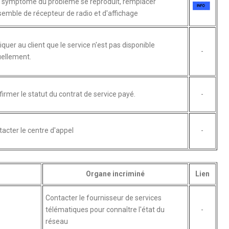
e symptôme du problème se reproduit, remplacer
semble de récepteur de radio et d'affichage
iquer au client que le service n'est pas disponible
-
uellement.
irmer le statut du contrat de service payé.
-
acter le centre d'appel
-
Organe incriminé
Lien
Contacter le fournisseur de services
télématiques pour connaître l'état du
-
réseau