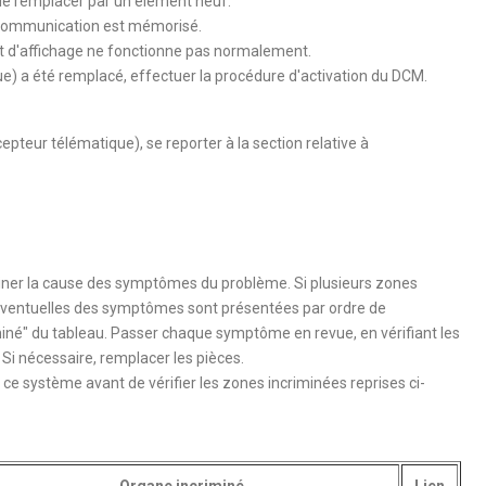
à le remplacer par un élément neuf.
communication est mémorisé.
t d'affichage ne fonctionne pas normalement.
e) a été remplacé, effectuer la procédure d'activation du DCM.
teur télématique), se reporter à la section relative à
miner la cause des symptômes du problème. Si plusieurs zones
éventuelles des symptômes sont présentées par ordre de
miné" du tableau. Passer chaque symptôme en revue, en vérifiant les
. Si nécessaire, remplacer les pièces.
 à ce système avant de vérifier les zones incriminées reprises ci-
Organe incriminé
Lien