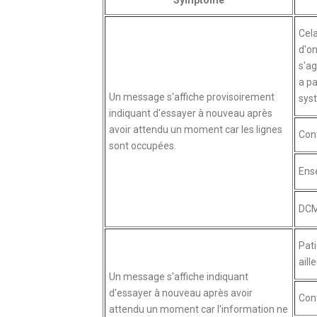
Cela
d'on
s'ag
a pa
Un message s'affiche provisoirement
syst
indiquant d'essayer à nouveau après
avoir attendu un moment car les lignes
Cont
sont occupées.
Ense
DCM
Pati
aill
Un message s'affiche indiquant
d'essayer à nouveau après avoir
Cont
attendu un moment car l'information ne