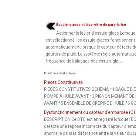
Essuie-glaces et lave-vitre de pare-brise
Actionner le levier d'essuie-glace Lorsqu
est sélectionné, les essuie-glaces fonctionnent
automatiquement lorsque le capteur détecte d
gouttes de pluie. Le système règle automatiqu
fréquence de balayage des essuie-gla ...
D'autres materiaux:
Pieces Constitutives
PIECES CONSTITUTIVES SCHEMA *1 BAGUE D'
POMPE A HUILE AVANT *3 PIGNON MENANT DE 
AVANT *5 ENSEMBLE DE CREPINE D'HUILE *6 GOU
Dysfonctionnement du capteur d'embardée (C1
DESCRIPTION Ce DTC est enregistré lorsque l'EC
détecte une repose incorrecte du capteur d'emb
anomalie dans la différence entre la valeur du ca