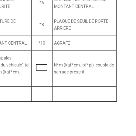
*6
URITE
MONTANT CENTRAL
TURE DE
PLAQUE DE SEUIL DE PORTE
*8
ARRIERE
ANT CENTRAL
*10
AGRAFE
ipales
u véhicule" tel
N*m (kgf*cm, lbf*pi): couple de
m (kgf*cm,
serrage prescrit
-
-