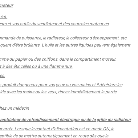
 moteur
int.
s et vos outils du ventilateur et des courroies moteur en
mande de puissance, le radiateur, le collecteur d'échappement, etc.
quent d'être brûlants. L'huile et les autres liquides peuvent également
omme du papier ou des chiffons, dans le compartiment moteur.
 à des étincelles ou à une flamme nue.
es.
 un produit dangereux pour vos yeux ou vos mains et il détériore les
ide avec les mains ou les yeux, rincez immédiatement la partie
ltez un médecin
entilateur de refroidissement électrique ou de la grille du radiateur
r arrêt. Lorsque le contact d'alimentation est en mode ON, le
ceptible de se mettre automatiquement en route dès que la