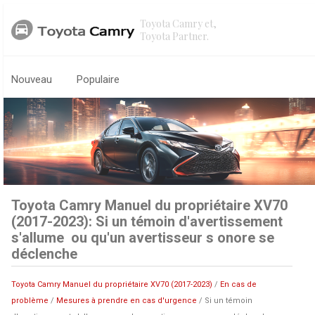
Toyota Camry et,
Toyota Partner.
Nouveau
Populaire
Toyota Camry Manuel du propriétaire XV70
(2017-2023): Si un témoin d'avertissement
s'allume ou qu'un avertisseur s onore se
déclenche
Toyota Camry Manuel du propriétaire XV70 (2017-2023)
/
En cas de
problème
/
Mesures à prendre en cas d'urgence
/ Si un témoin