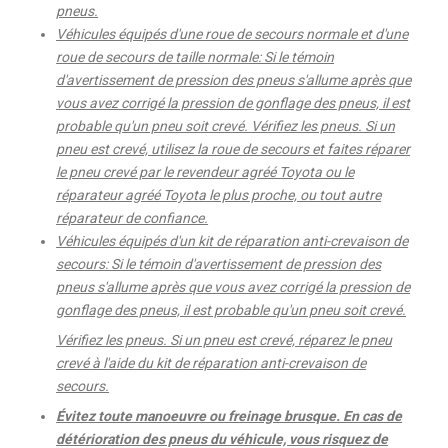
pneus.
Véhicules équipés d'une roue de secours normale et d'une
roue de secours de taille normale: Si le témoin
d'avertissement de pression des pneus s'allume après que
vous avez corrigé la pression de gonflage des pneus, il est
probable qu'un pneu soit crevé. Vérifiez les pneus. Si un
pneu est crevé, utilisez la roue de secours et faites réparer
le pneu crevé par le revendeur agréé Toyota ou le
réparateur agréé Toyota le plus proche, ou tout autre
réparateur de confiance.
Véhicules équipés d'un kit de réparation anti-crevaison de
secours: Si le témoin d'avertissement de pression des
pneus s'allume après que vous avez corrigé la pression de
gonflage des pneus, il est probable qu'un pneu soit crevé.
Vérifiez les pneus. Si un pneu est crevé, réparez le pneu
crevé à l'aide du kit de réparation anti-crevaison de
secours.
Évitez toute manoeuvre ou freinage brusque. En cas de
détérioration des pneus du véhicule, vous risquez de