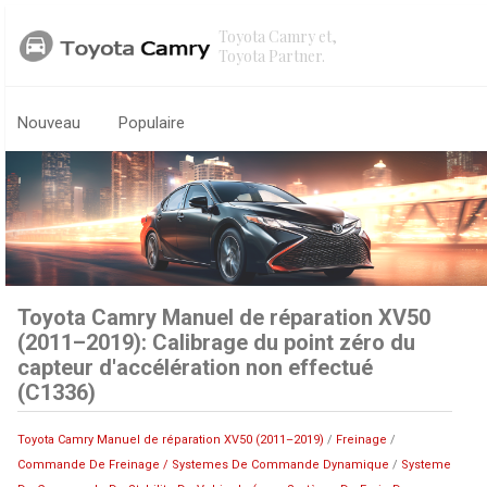
Toyota Camry et,
Toyota Partner.
Nouveau
Populaire
Toyota Camry Manuel de réparation XV50
(2011–2019): Calibrage du point zéro du
capteur d'accélération non effectué
(C1336)
Toyota Camry Manuel de réparation XV50 (2011–2019)
/
Freinage
/
Commande De Freinage / Systemes De Commande Dynamique
/
Systeme