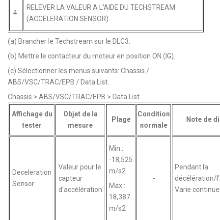
RELEVER LA VALEUR A L'AIDE DU TECHSTREAM
4.
(ACCELERATION SENSOR)
(a) Brancher le Techstream sur le DLC3.
(b) Mettre le contacteur du moteur en position ON (IG).
(c) Sélectionner les menus suivants: Chassis /
ABS/VSC/TRAC/EPB / Data List.
Chassis > ABS/VSC/TRAC/EPB > Data List
Affichage du
Objet de la
Condition
Plage
Note de d
tester
mesure
normale
Min.:
-18,525
Valeur pour le
Pendant la
m/s2
Deceleration
capteur
-
décélération/l
Sensor
Max.:
d'accélération
Varie continu
18,387
m/s2