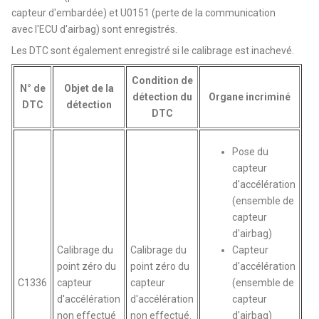
capteur d'embardée) et U0151 (perte de la communication
avec l'ECU d'airbag) sont enregistrés.
Les DTC sont également enregistré si le calibrage est inachevé.
Condition de
N° de
Objet de la
détection du
Organe incriminé
DTC
détection
DTC
Pose du
capteur
d'accélération
(ensemble de
capteur
d'airbag)
Calibrage du
Calibrage du
Capteur
point zéro du
point zéro du
d'accélération
C1336
capteur
capteur
(ensemble de
d'accélération
d'accélération
capteur
non effectué
non effectué.
d'airbag)