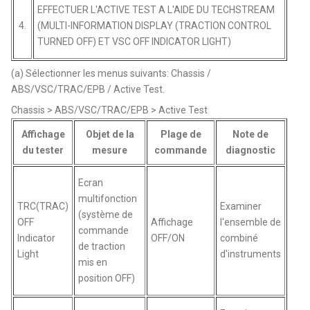
EFFECTUER L'ACTIVE TEST A L'AIDE DU TECHSTREAM
4.
(MULTI-INFORMATION DISPLAY (TRACTION CONTROL
TURNED OFF) ET VSC OFF INDICATOR LIGHT)
(a) Sélectionner les menus suivants: Chassis /
ABS/VSC/TRAC/EPB / Active Test.
Chassis > ABS/VSC/TRAC/EPB > Active Test
Affichage
Objet de la
Plage de
Note de
du tester
mesure
commande
diagnostic
Ecran
multifonction
TRC(TRAC)
Examiner
(système de
OFF
Affichage
l'ensemble de
commande
Indicator
OFF/ON
combiné
de traction
Light
d'instruments
mis en
position OFF)