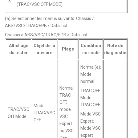
3.
(TRAC/VSC OFF MODE)
(a) Sélectionner les menus suivants: Chassis /
ABS/VSC/TRAC/EPB / Data List.
Chassis > ABS/VSC/TRAC/EPB > Data List
Affichage
Objet de la
Condition
Note de
Plage
du tester
mesure
normale
diagnostic
Normal(e):
Mode
normal
Normal,
TRAC OFF:
TRAC
Mode
OFF,
TRAC OFF
Mode
TRAC/VSC
mode
TRAC/VSC
-
Mode VSC
Off Mode
VSC
OFF
Expert:
Expert
Mode VSC
ou VSC
expert
OFF