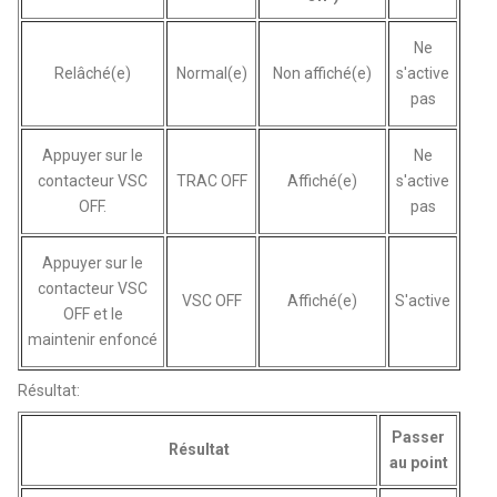
Ne
Relâché(e)
Normal(e)
Non affiché(e)
s'active
pas
Appuyer sur le
Ne
contacteur VSC
TRAC OFF
Affiché(e)
s'active
OFF.
pas
Appuyer sur le
contacteur VSC
VSC OFF
Affiché(e)
S'active
OFF et le
maintenir enfoncé
Résultat:
Passer
Résultat
au point