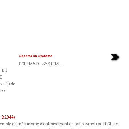
Schema Du Systeme
SCHEMA DU SYSTEME ...
T DU
E
ve (-) de
èmes
1,B2344)
semble de mécanisme d'entraînement de toit ouvrant) ou l'ECU de