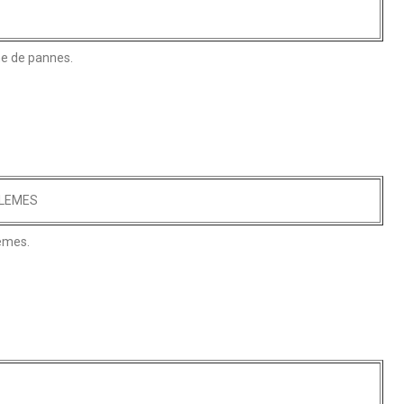
he de pannes.
LEMES
èmes.