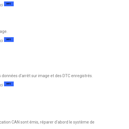
ici
s
mage.
ici
 données d'arrêt sur image et des DTC enregistrés.
ici
s
tion CAN sont émis, réparer d'abord le système de