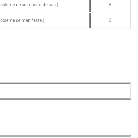
roblème ne se manifeste pas.)
B
roblème se manifeste.)
C