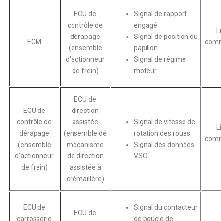
ECU de
Signal de rapport
contrôle de
engagé
L
dérapage
Signal de position du
ECM
comm
(ensemble
papillon
d'actionneur
Signal de régime
de frein)
moteur
ECU de
ECU de
direction
contrôle de
assistée
Signal de vitesse de
L
dérapage
(ensemble de
rotation des roues
comm
(ensemble
mécanisme
Signal des données
d'actionneur
de direction
VSC
de frein)
assistée à
crémaillère)
ECU de
Signal du contacteur
ECU de
carrosserie
de boucle de