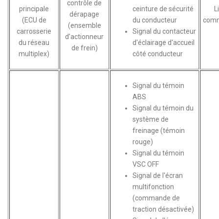
contrôle de
principale
ceinture de sécurité
L
dérapage
(ECU de
du conducteur
comm
(ensemble
carrosserie
Signal du contacteur
d'actionneur
du réseau
d'éclairage d'accueil
de frein)
multiplex)
côté conducteur
Signal du témoin
ABS
Signal du témoin du
système de
freinage (témoin
rouge)
Signal du témoin
VSC OFF
Signal de l'écran
multifonction
(commande de
traction désactivée)