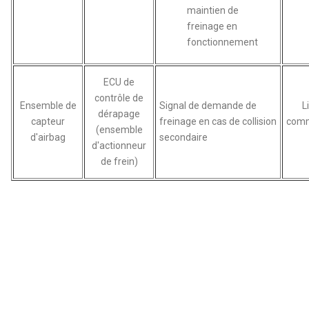
maintien de
freinage en
fonctionnement
ECU de
contrôle de
Ensemble de
Signal de demande de
L
dérapage
capteur
freinage en cas de collision
comm
(ensemble
d'airbag
secondaire
d'actionneur
de frein)