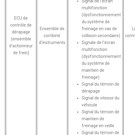
Signal de l'écran
multifonction
(dysfonctionnement
ECU de
du système de
contrôle de
Ensemble de
freinage en cas de
L
dérapage
combiné
collision secondaire)
comm
(ensemble
d'instruments
Signale de l'écran
d'actionneur
multifonction
de frein)
(dysfonctionnement
du système de
maintien de
freinage)
Signal du témoin de
dérapage
Signal de vitesse du
véhicule
Signal du témoin de
maintien de
freinage en veille
Signal du témoin de