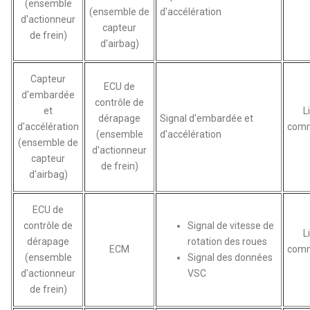
(ensemble
(ensemble de
d'accélération
d'actionneur
capteur
de frein)
d'airbag)
Capteur
ECU de
d'embardée
contrôle de
et
L
dérapage
Signal d'embardée et
d'accélération
comm
(ensemble
d'accélération
(ensemble de
d'actionneur
capteur
de frein)
d'airbag)
ECU de
contrôle de
Signal de vitesse de
L
dérapage
rotation des roues
ECM
comm
(ensemble
Signal des données
d'actionneur
VSC
de frein)