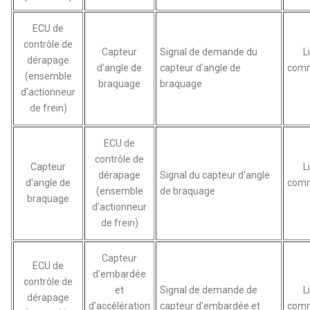
ECU de
contrôle de
Capteur
Signal de demande du
L
dérapage
d'angle de
capteur d'angle de
comm
(ensemble
braquage
braquage
d'actionneur
de frein)
ECU de
contrôle de
Capteur
L
dérapage
Signal du capteur d'angle
d'angle de
comm
(ensemble
de braquage
braquage
d'actionneur
de frein)
Capteur
ECU de
d'embardée
contrôle de
et
Signal de demande de
L
dérapage
d'accélération
capteur d'embardée et
comm