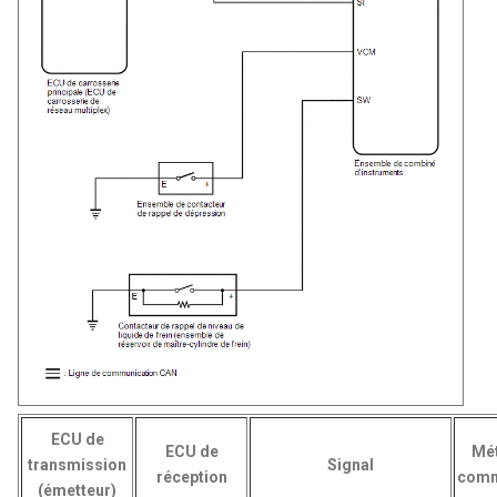
ECU de
ECU de
Mé
transmission
Signal
réception
comm
(émetteur)