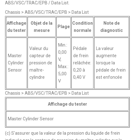
ABS/VSC/TRAC/EPB / Data List.
Chassis > ABS/VSC/TRAC/EPB > Data List
Affichage
Objet de la
Condition
Note de
Plage
du tester
mesure
normale
diagnostic
Min.:
Valeur du
Pédale
La valeur
0,00
Master
capteur de
de frein
augmente
V,
Cylinder
pression de
relâchée:
lorsque la
Max.:
Sensor
maître-
0,20 à
pédale de frein
5,00
cylindre
0,40 V
est enfoncée
V
Chassis > ABS/VSC/TRAC/EPB > Data List
Affichage du tester
Master Cylinder Sensor
(c) S'assurer que la valeur de la pression du liquide de frein