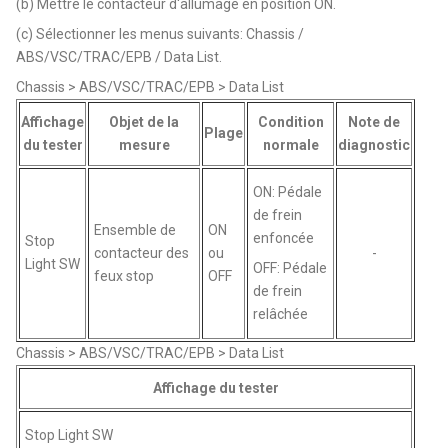
(b) Mettre le contacteur d'allumage en position ON.
(c) Sélectionner les menus suivants: Chassis /
ABS/VSC/TRAC/EPB / Data List.
Chassis > ABS/VSC/TRAC/EPB > Data List
Affichage
Objet de la
Condition
Note de
Plage
du tester
mesure
normale
diagnostic
ON: Pédale
de frein
Ensemble de
ON
enfoncée
Stop
contacteur des
ou
-
Light SW
OFF: Pédale
feux stop
OFF
de frein
relâchée
Chassis > ABS/VSC/TRAC/EPB > Data List
Affichage du tester
Stop Light SW