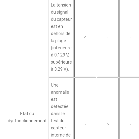
La tension
du signal
du capteur
est en
dehors de
○
-
-
la plage
(inférieure
à 0,129 V,
supérieure
à 3,29 V).
Une
anomalie
est
détectée
Etat du
dans le
dysfonctionnement
test du
-
○
-
capteur
interne de