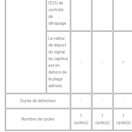
l'ECU de
contrôle
de
dérapage.
La valeur
de déport
du signal
du capteur
-
-
○
est en
dehors de
la plage
admise.
Durée de détection
-
-
-
1
1
1
Nombre de cycles
cycle(s)
cycle(s)
cycle(s)