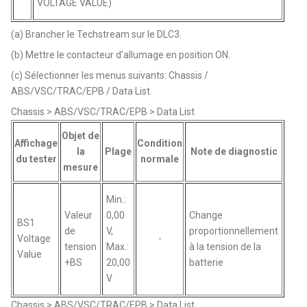
VOLTAGE VALUE)
(a) Brancher le Techstream sur le DLC3.
(b) Mettre le contacteur d'allumage en position ON.
(c) Sélectionner les menus suivants: Chassis /
ABS/VSC/TRAC/EPB / Data List.
Chassis > ABS/VSC/TRAC/EPB > Data List
Objet de
Affichage
Condition
la
Plage
Note de diagnostic
du tester
normale
mesure
Min.:
Valeur
0,00
Change
BS1
de
V,
proportionnellement
Voltage
-
tension
Max.:
à la tension de la
Value
+BS
20,00
batterie
V
Chassis > ABS/VSC/TRAC/EPB > Data List