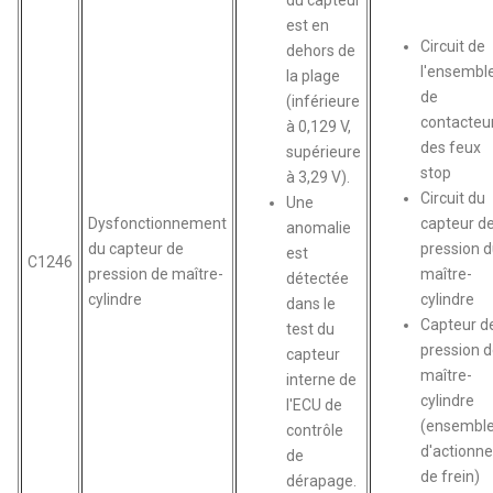
du capteur
est en
Circuit de
dehors de
l'ensembl
la plage
de
(inférieure
contacteu
à 0,129 V,
des feux
supérieure
stop
à 3,29 V).
Circuit du
Une
Dysfonctionnement
capteur d
anomalie
du capteur de
pression 
est
C1246
pression de maître-
maître-
détectée
cylindre
cylindre
dans le
Capteur d
test du
pression 
capteur
maître-
interne de
cylindre
l'ECU de
(ensembl
contrôle
d'actionne
de
de frein)
dérapage.