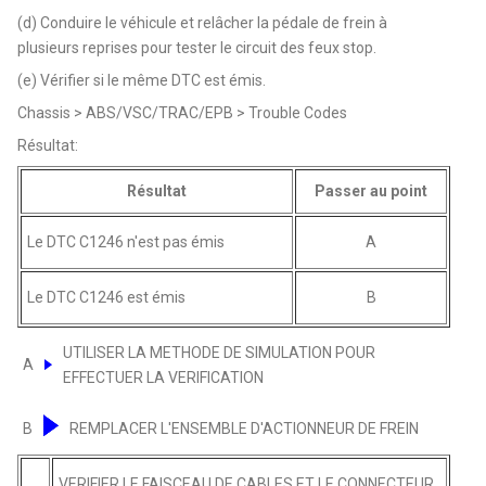
(d) Conduire le véhicule et relâcher la pédale de frein à
plusieurs reprises pour tester le circuit des feux stop.
(e) Vérifier si le même DTC est émis.
Chassis > ABS/VSC/TRAC/EPB > Trouble Codes
Résultat:
Résultat
Passer au point
Le DTC C1246 n'est pas émis
A
Le DTC C1246 est émis
B
UTILISER LA METHODE DE SIMULATION POUR
A
EFFECTUER LA VERIFICATION
B
REMPLACER L'ENSEMBLE D'ACTIONNEUR DE FREIN
VERIFIER LE FAISCEAU DE CABLES ET LE CONNECTEUR