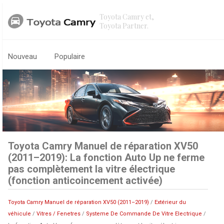
Toyota Camry et,
Toyota Partner.
Nouveau
Populaire
Toyota Camry Manuel de réparation XV50
(2011–2019): La fonction Auto Up ne ferme
pas complètement la vitre électrique
(fonction anticoincement activée)
Toyota Camry Manuel de réparation XV50 (2011–2019)
/
Extérieur du
véhicule
/
Vitres / Fenetres
/
Systeme De Commande De Vitre Electrique
/