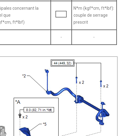
ipales concernant la
N*m (kgf*cm, ft*lbf):
el que
couple de serrage
f*cm, ft*lbf)
prescrit
-
-