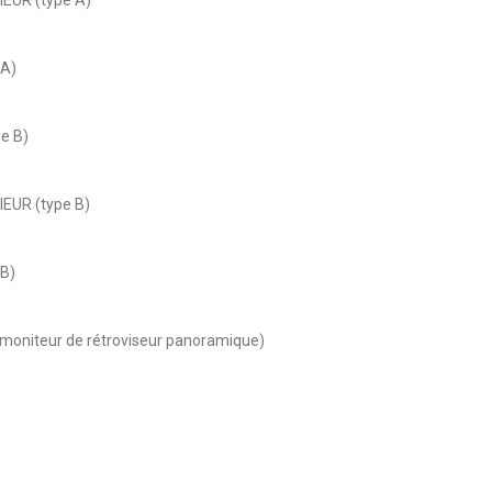
 A)
e B)
EUR (type B)
B)
oniteur de rétroviseur panoramique)