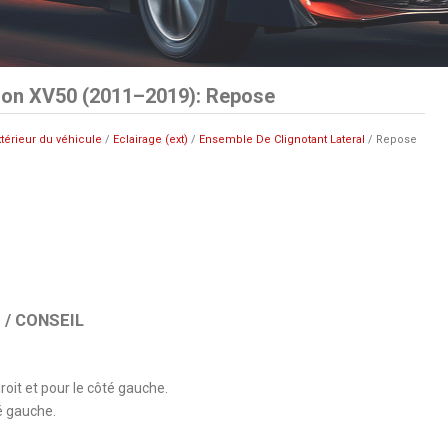
ion XV50 (2011–2019): Repose
xtérieur du véhicule
/
Eclairage (ext)
/
Ensemble De Clignotant Lateral
/ Repose
/ CONSEIL
oit et pour le côté gauche.
é gauche.