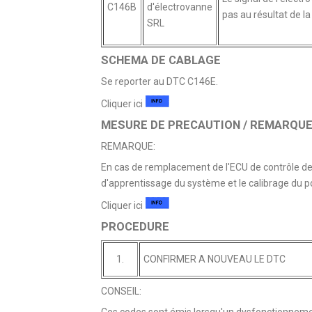
C146B
d'électrovanne
pas au résultat de la 
SRL
SCHEMA DE CABLAGE
Se reporter au DTC C146E.
Cliquer ici
MESURE DE PRECAUTION / REMARQUE 
REMARQUE:
En cas de remplacement de l'ECU de contrôle de 
d'apprentissage du système et le calibrage du po
Cliquer ici
PROCEDURE
1.
CONFIRMER A NOUVEAU LE DTC
CONSEIL:
Ces codes sont émis lorsqu'un dysfonctionnemen