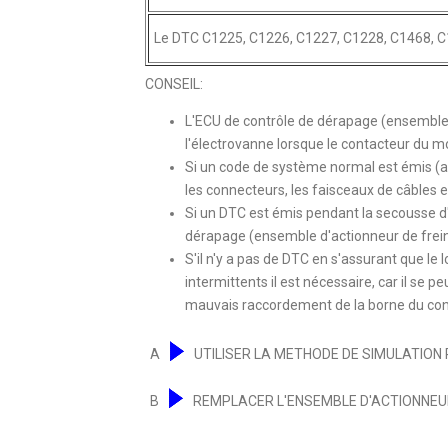
Le DTC C1225, C1226, C1227, C1228, C1468, 
CONSEIL:
L'ECU de contrôle de dérapage (ensemble d
l'électrovanne lorsque le contacteur du mo
Si un code de système normal est émis (
les connecteurs, les faisceaux de câbles e
Si un DTC est émis pendant la secousse d
dérapage (ensemble d'actionneur de frein),
S'il n'y a pas de DTC en s'assurant que le
intermittents il est nécessaire, car il se pe
mauvais raccordement de la borne du con
A
UTILISER LA METHODE DE SIMULATION 
B
REMPLACER L'ENSEMBLE D'ACTIONNEUR