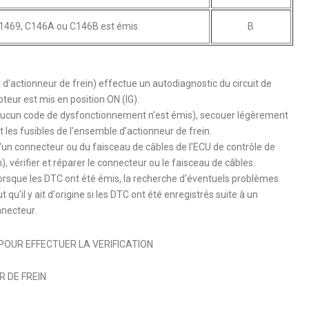
C1469, C146A ou C146B est émis
B
'actionneur de frein) effectue un autodiagnostic du circuit de
teur est mis en position ON (IG).
aucun code de dysfonctionnement n'est émis), secouer légèrement
t les fusibles de l'ensemble d'actionneur de frein.
'un connecteur ou du faisceau de câbles de l'ECU de contrôle de
 vérifier et réparer le connecteur ou le faisceau de câbles.
 lorsque les DTC ont été émis, la recherche d'éventuels problèmes
ut qu'il y ait d'origine si les DTC ont été enregistrés suite à un
necteur.
POUR EFFECTUER LA VERIFICATION
 DE FREIN