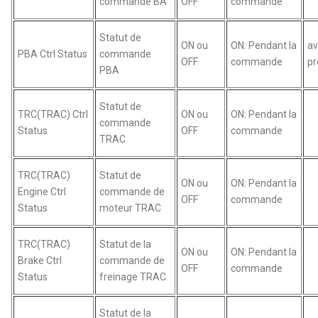
commande BA
OFF
commande
Statut de
ON ou
ON: Pendant la
av
PBA Ctrl Status
commande
OFF
commande
pr
PBA
Statut de
TRC(TRAC) Ctrl
ON ou
ON: Pendant la
commande
Status
OFF
commande
TRAC
TRC(TRAC)
Statut de
ON ou
ON: Pendant la
Engine Ctrl
commande de
OFF
commande
Status
moteur TRAC
TRC(TRAC)
Statut de la
ON ou
ON: Pendant la
Brake Ctrl
commande de
OFF
commande
Status
freinage TRAC
Statut de la