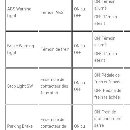
ON: Témoin
allumé
ABS Warning
ON ou
Témoin ABS
Light
OFF
OFF: Témoin
éteint
ON: Témoin
allumé
Brake Warning
ON ou
Témoin de frein
Light
OFF
OFF: Témoin
éteint
ON: Pédale de
Ensemble de
frein enfoncée
ON ou
Stop Light SW
contacteur des
OFF
OFF: Pédale de
feux stop
frein relâchée
ON: Frein de
stationnement
Ensemble de
serré
Parking Brake
contacteur de
ON ou