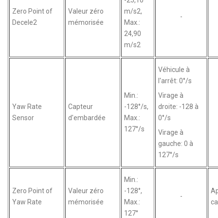
Zero Point of
Valeur zéro
m/s2,
-
Decele2
mémorisée
Max.:
24,90
m/s2
Véhicule à
l'arrêt: 0°/s
Min.:
Virage à
Yaw Rate
Capteur
-128°/s,
droite: -128 à
Sensor
d'embardée
Max.:
0°/s
127°/s
Virage à
gauche: 0 à
127°/s
Min.:
Zero Point of
Valeur zéro
-128°,
Ap
-
Yaw Rate
mémorisée
Max.:
ca
127°