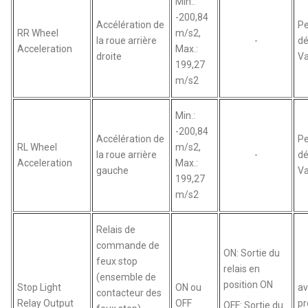
Min.:
-200,84
Accélération de
Pe
RR Wheel
m/s2,
la roue arrière
-
dé
Acceleration
Max.:
droite
Va
199,27
m/s2
Min.:
-200,84
Accélération de
Pe
RL Wheel
m/s2,
la roue arrière
-
dé
Acceleration
Max.:
gauche
Va
199,27
m/s2
Relais de
commande de
ON: Sortie du
feux stop
relais en
(ensemble de
position ON
Stop Light
ON ou
av
contacteur des
Relay Output
OFF
pr
OFF: Sortie du