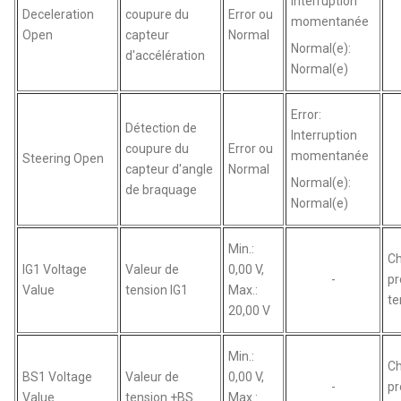
Interruption
Deceleration
coupure du
Error ou
momentanée
Open
capteur
Normal
Normal(e):
d'accélération
Normal(e)
Error:
Détection de
Interruption
coupure du
Error ou
momentanée
Steering Open
capteur d'angle
Normal
Normal(e):
de braquage
Normal(e)
Min.:
C
IG1 Voltage
Valeur de
0,00 V,
-
pr
Value
tension IG1
Max.:
te
20,00 V
Min.:
C
BS1 Voltage
Valeur de
0,00 V,
-
pr
Value
tension +BS
Max.: