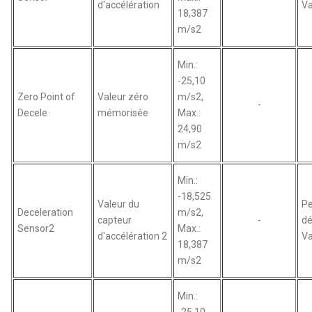
d'accélération
Va
18,387
m/s2
Min.:
-25,10
Zero Point of
Valeur zéro
m/s2,
-
Decele
mémorisée
Max.:
24,90
m/s2
Min.:
-18,525
Valeur du
Pe
Deceleration
m/s2,
capteur
-
dé
Sensor2
Max.:
d'accélération 2
Va
18,387
m/s2
Min.:
-25,10