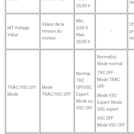
te
20,00 V
Min.:
Valeur de la
C
MT Voltage
0,00 V,
tension du
-
pr
Value
Max.:
moteur
te
20,00 V
Normal(e):
Mode normal
TRC OFF:
Normal,
Mode TRAC
TRC
OFF
TRAC/VSC Off
Mode
OFF,VSC
Mode
TRAC/VSC OFF
Expert
Mode VSC
Mode ou
Expert: Mode
VSC OFF
VSC expert
VSC OFF:
Mode VSC OFF