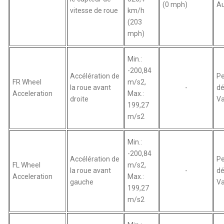
(0 mph)
Au
vitesse de roue
km/h
(203
mph)
Min.:
-200,84
Accélération de
Pe
FR Wheel
m/s2,
la roue avant
-
dé
Acceleration
Max.:
droite
Va
199,27
m/s2
Min.:
-200,84
Accélération de
Pe
FL Wheel
m/s2,
la roue avant
-
dé
Acceleration
Max.:
gauche
Va
199,27
m/s2