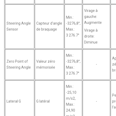
Virage à
gauche:
Min.:
Augmente
Steering Angle
Capteur d'angle
-3276,8°,
Sensor
de braquage
Max.:
Virage à
3 276.7°
droite:
Diminue
Min.:
Ap
Zero Point of
Valeur zéro
-3276,8°,
-
zé
Steering Angle
mémorisée
Max.:
br
3 276.7°
Min.:
-25,10
Pe
m/s2,
Lateral G
G latéral
-
pr
Max.:
l'
24,90