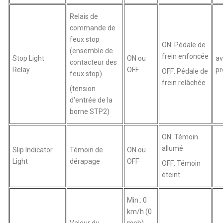
Relais de
commande de
feux stop
ON: Pédale de
(ensemble de
frein enfoncée
Stop Light
ON ou
av
contacteur des
Relay
OFF
pr
OFF: Pédale de
feux stop)
frein relâchée
(tension
d'entrée de la
borne STP2)
ON: Témoin
allumé
Slip Indicator
Témoin de
ON ou
Light
dérapage
OFF
OFF: Témoin
éteint
Min.: 0
km/h (0
Valeur du
mph),