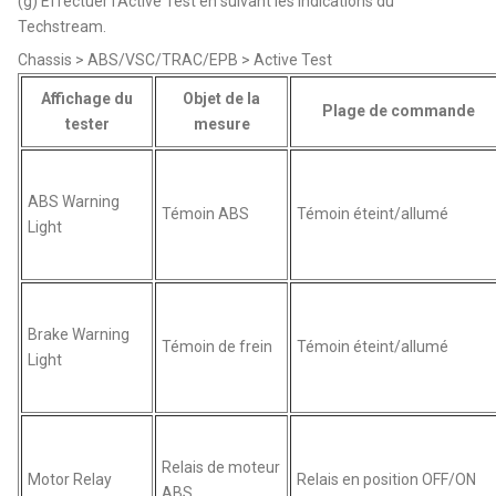
(g) Effectuer l'Active Test en suivant les indications du
Techstream.
Chassis > ABS/VSC/TRAC/EPB > Active Test
Affichage du
Objet de la
Plage de commande
tester
mesure
ABS Warning
Témoin ABS
Témoin éteint/allumé
Light
Brake Warning
Témoin de frein
Témoin éteint/allumé
Light
Relais de moteur
Motor Relay
Relais en position OFF/ON
ABS