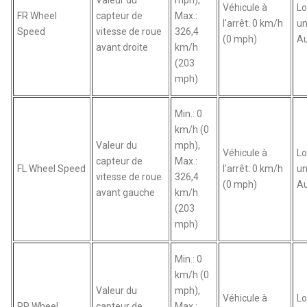
Véhicule à
Lo
FR Wheel
capteur de
Max.:
l'arrêt: 0 km/h
un
Speed
vitesse de roue
326,4
(0 mph)
Au
avant droite
km/h
(203
mph)
Min.: 0
km/h (0
Valeur du
mph),
Véhicule à
Lo
capteur de
Max.:
FL Wheel Speed
l'arrêt: 0 km/h
un
vitesse de roue
326,4
(0 mph)
Au
avant gauche
km/h
(203
mph)
Min.: 0
km/h (0
Valeur du
mph),
Véhicule à
Lo
RR Wheel
capteur de
Max.: