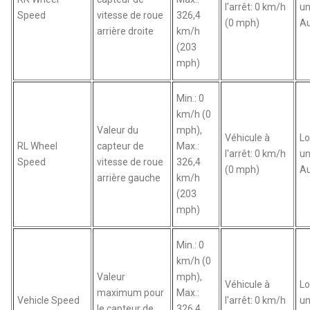
l'arrêt: 0 km/h
un
Speed
vitesse de roue
326,4
(0 mph)
Au
arrière droite
km/h
(203
mph)
Min.: 0
km/h (0
Valeur du
mph),
Véhicule à
Lo
RL Wheel
capteur de
Max.:
l'arrêt: 0 km/h
un
Speed
vitesse de roue
326,4
(0 mph)
Au
arrière gauche
km/h
(203
mph)
Min.: 0
km/h (0
Valeur
mph),
Véhicule à
Lo
maximum pour
Max.:
Vehicle Speed
l'arrêt: 0 km/h
un
le capteur de
326,4