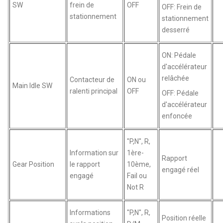
SW
frein de
OFF
OFF: Frein de
stationnement
stationnement
desserré
ON: Pédale
d'accélérateur
relâchée
Contacteur de
ON ou
Main Idle SW
ralenti principal
OFF
OFF: Pédale
d'accélérateur
enfoncée
"P,N", R,
Information sur
1ère-
Rapport
Gear Position
le rapport
10ème,
engagé réel
engagé
Fail ou
Not R
Informations
"P,N", R,
Position réelle