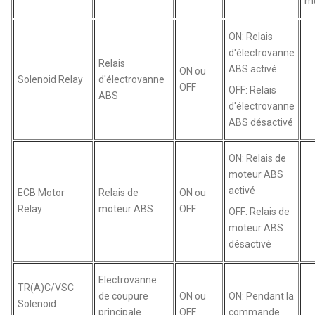
mo
ON: Relais
d'électrovanne
Relais
ABS activé
ON ou
Solenoid Relay
d'électrovanne
OFF
OFF: Relais
ABS
d'électrovanne
ABS désactivé
ON: Relais de
moteur ABS
activé
ECB Motor
Relais de
ON ou
Relay
moteur ABS
OFF
OFF: Relais de
moteur ABS
désactivé
Electrovanne
TR(A)C/VSC
de coupure
ON ou
ON: Pendant la
Solenoid
principale
OFF
commande