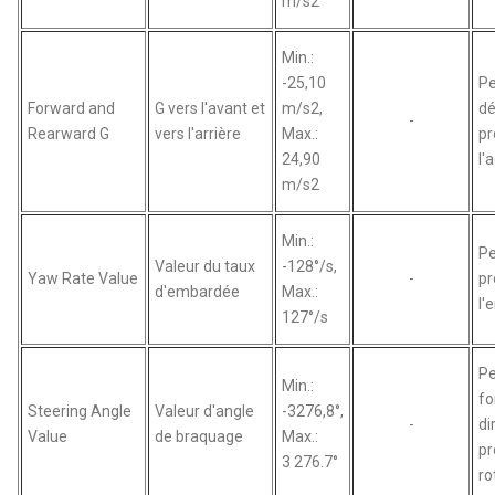
m/s2
Min.:
-25,10
Pe
Forward and
G vers l'avant et
m/s2,
dé
-
Rearward G
vers l'arrière
Max.:
pr
24,90
l'
m/s2
Min.:
Pe
Valeur du taux
-128°/s,
Yaw Rate Value
-
pr
d'embardée
Max.:
l'
127°/s
Pe
Min.:
fo
Steering Angle
Valeur d'angle
-3276,8°,
-
di
Value
de braquage
Max.:
pr
3 276.7°
ro