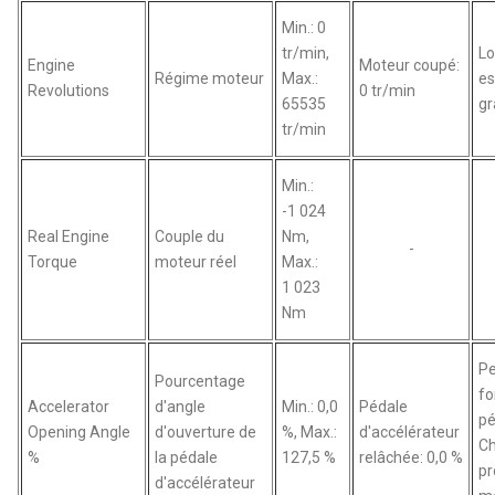
Min.: 0
tr/min,
Lo
Engine
Moteur coupé:
Régime moteur
Max.:
es
Revolutions
0 tr/min
65535
gr
tr/min
Min.:
-1 024
Real Engine
Couple du
Nm,
-
Torque
moteur réel
Max.:
1 023
Nm
Pe
Pourcentage
fo
Accelerator
d'angle
Min.: 0,0
Pédale
pé
Opening Angle
d'ouverture de
%, Max.:
d'accélérateur
C
%
la pédale
127,5 %
relâchée: 0,0 %
pr
d'accélérateur