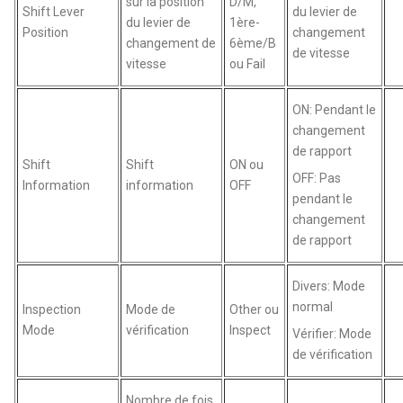
sur la position
D/M,
Shift Lever
du levier de
du levier de
1ère-
Position
changement
changement de
6ème/B
de vitesse
vitesse
ou Fail
ON: Pendant le
changement
de rapport
Shift
Shift
ON ou
OFF: Pas
Information
information
OFF
pendant le
changement
de rapport
Divers: Mode
normal
Inspection
Mode de
Other ou
Mode
vérification
Inspect
Vérifier: Mode
de vérification
Nombre de fois