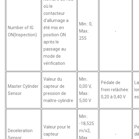
où le
contacteur
d'allumage a
Min.: 0,
Number of IG
été mis en
Max.:
-
ON(Inspection)
position ON
255
après le
passage au
mode de
vérification
Valeur du
Min.:
Pédale de
La
Master Cylinder
capteur de
0,00 V,
frein relâchée:
lo
Sensor
pression de
Max.:
0,20 à 0,40 V
es
maître-cylindre
5,00 V
Min.:
-18,525
Valeur pour le
Pe
Deceleration
m/s2,
capteur
-
dé
Sensor
Max.: