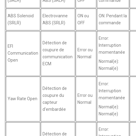
(SRLH)
ABS (SRLH)
OFF
commande
ABS Solenoid
Electrovanne
ON ou
ON: Pendant la
(SRLR)
ABS (SRLR)
OFF
commande
Error:
Détection de
Interruption
EFI
coupure de
Error ou
momentanée
Communication
communication
Normal
Open
Normal(e):
ECM
Normal(e)
Error:
Détection de
Interruption
coupure du
Error ou
momentanée
Yaw Rate Open
capteur
Normal
Normal(e):
d'embardée
Normal(e)
Error:
Détection de