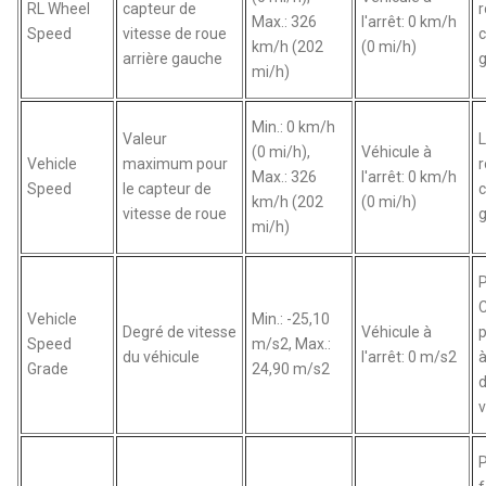
RL Wheel
capteur de
r
Max.: 326
l'arrêt: 0 km/h
Speed
vitesse de roue
km/h (202
(0 mi/h)
arrière gauche
g
mi/h)
Min.: 0 km/h
Valeur
L
(0 mi/h),
Véhicule à
Vehicle
maximum pour
r
Max.: 326
l'arrêt: 0 km/h
Speed
le capteur de
km/h (202
(0 mi/h)
vitesse de roue
g
mi/h)
P
Vehicle
Min.: -25,10
Degré de vitesse
Véhicule à
p
Speed
m/s2, Max.:
du véhicule
l'arrêt: 0 m/s2
à
Grade
24,90 m/s2
d
v
P