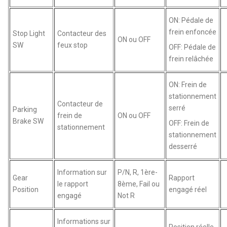
ON: Pédale de
frein enfoncée
Stop Light
Contacteur des
ON ou OFF
SW
feux stop
OFF: Pédale de
frein relâchée
ON: Frein de
stationnement
Contacteur de
serré
Parking
frein de
ON ou OFF
Brake SW
OFF: Frein de
stationnement
stationnement
desserré
Information sur
P/N, R, 1ère-
Gear
Rapport
le rapport
8ème, Fail ou
Position
engagé réel
engagé
Not R
Informations sur
Position réelle