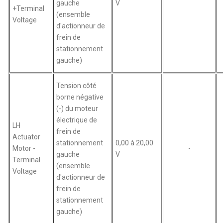
gauche
V
+Terminal
(ensemble
Voltage
d'actionneur de
frein de
stationnement
gauche)
Tension côté
borne négative
(-) du moteur
électrique de
LH
frein de
Actuator
stationnement
0,00 à 20,00
Motor -
-
gauche
V
Terminal
(ensemble
Voltage
d'actionneur de
frein de
stationnement
gauche)