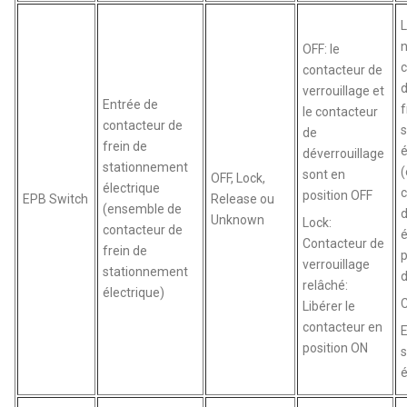
L
n
OFF: le
c
contacteur de
d
verrouillage et
Entrée de
f
le contacteur
contacteur de
de
frein de
é
déverrouillage
stationnement
sont en
OFF, Lock,
électrique
c
position OFF
EPB Switch
Release ou
(ensemble de
Unknown
Lock:
contacteur de
é
Contacteur de
frein de
p
verrouillage
stationnement
relâché:
électrique)
Libérer le
contacteur en
E
position ON
é