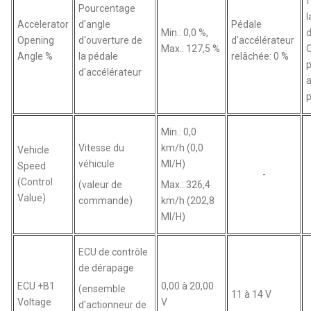
Pourcentage
l
Accelerator
d'angle
Pédale
Min.: 0,0 %,
d
Opening
d'ouverture de
d'accélérateur
Max.: 127,5 %
Angle %
la pédale
relâchée: 0 %
p
d'accélérateur
Min.: 0,0
Vitesse du
km/h (0,0
Vehicle
véhicule
MI/H)
Speed
-
(Control
(valeur de
Max.: 326,4
Value)
commande)
km/h (202,8
MI/H)
ECU de contrôle
de dérapage
ECU +B1
0,00 à 20,00
(ensemble
11 à 14 V
Voltage
V
d'actionneur de