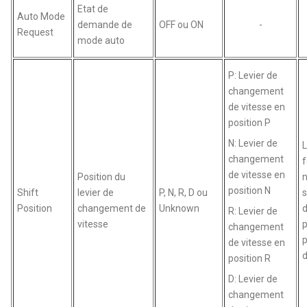
Etat de
Auto Mode
demande de
OFF ou ON
-
Request
mode auto
P: Levier de
changement
de vitesse en
position P
N: Levier de
L
changement
f
de vitesse en
Position du
position N
Shift
levier de
P, N, R, D ou
s
Position
changement de
Unknown
d
R: Levier de
vitesse
changement
de vitesse en
position R
D: Levier de
changement