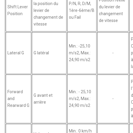
la position du
P/N, R, D/M,
Shift Lever
du levier de
levier de
1ère-6ème/B
Position
changement
changement de
ou Fail
de vitesse
vitesse
P
Min.: -25,10
Lateral G
G latéral
m/s2, Max.:
-
p
24,90 m/s2
à
l
l
Forward
Min.: - 25,10
G avant et
d
and
m/s2, Max.:
-
arrière
Rearward G
24,90 m/s2
p
à
Min.: 0 km/h