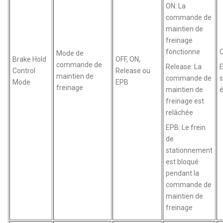
ON: La
commande de
maintien de
freinage
fonctionne
Mode de
Brake Hold
OFF, ON,
commande de
Release: La
E
Control
Release ou
maintien de
commande de
Mode
EPB
freinage
maintien de
é
freinage est
relâchée
EPB: Le frein
de
stationnement
est bloqué
pendant la
commande de
maintien de
freinage