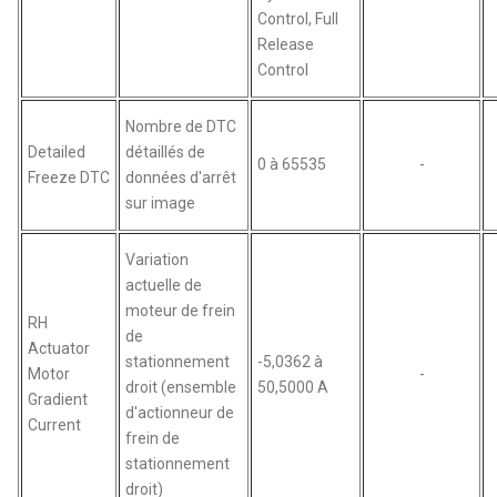
Control, Full
Release
Control
Nombre de DTC
Detailed
détaillés de
0 à 65535
-
Freeze DTC
données d'arrêt
sur image
Variation
actuelle de
moteur de frein
RH
de
Actuator
stationnement
-5,0362 à
Motor
-
droit (ensemble
50,5000 A
Gradient
d'actionneur de
Current
frein de
stationnement
droit)