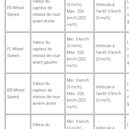
Valeur du
L
(0 mi/h),
Véhicule à
FR Wheel
capteur de
r
Max.: 326
l'arrêt: 0 km/h
Speed
vitesse de roue
km/h (202
(0 mi/h)
avant droite
g
mi/h)
Min.: 0 km/h
Valeur du
L
(0 mi/h),
Véhicule à
FL Wheel
capteur de
r
Max.: 326
l'arrêt: 0 km/h
Speed
vitesse de roue
km/h (202
(0 mi/h)
avant gauche
g
mi/h)
Min.: 0 km/h
Valeur du
L
(0 mi/h),
Véhicule à
RR Wheel
capteur de
r
Max.: 326
l'arrêt: 0 km/h
Speed
vitesse de roue
km/h (202
(0 mi/h)
arrière droite
g
mi/h)
Min.: 0 km/h
Valeur du
L
(0 mi/h),
Véhicule à