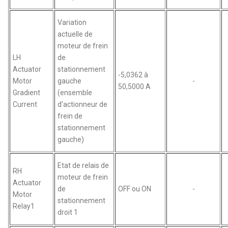
Variation
actuelle de
moteur de frein
LH
de
Actuator
stationnement
-5,0362 à
Motor
gauche
-
50,5000 A
Gradient
(ensemble
Current
d'actionneur de
frein de
stationnement
gauche)
Etat de relais de
RH
moteur de frein
Actuator
de
OFF ou ON
-
Motor
stationnement
Relay1
droit 1