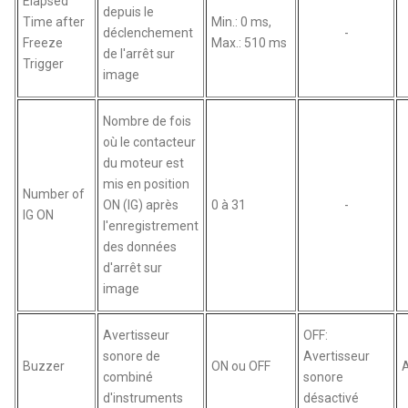
Elapsed
depuis le
Time after
Min.: 0 ms,
déclenchement
-
Freeze
Max.: 510 ms
de l'arrêt sur
Trigger
image
Nombre de fois
où le contacteur
du moteur est
mis en position
Number of
ON (IG) après
0 à 31
-
IG ON
l'enregistrement
des données
d'arrêt sur
image
Avertisseur
OFF:
sonore de
Avertisseur
Buzzer
ON ou OFF
combiné
sonore
d'instruments
désactivé