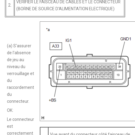
VERIFIER LE FAISCEAU DE CABLES ET LE CONNECTEUR
2.
(BORNE DE SOURCE D'ALIMENTATION ELECTRIQUE)
(a) S'assurer
de l'absence
de jeu au
niveau du
verrouillage et
du
raccordement
du
connecteur.
OK:
Le connecteur
est
correctement
Vue avant du connecteur côté faisceau de