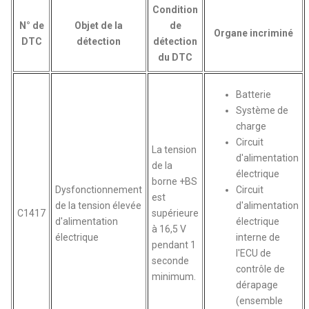
Condition
N° de
Objet de la
de
Organe incriminé
DTC
détection
détection
du DTC
Batterie
Système de
charge
Circuit
La tension
d'alimentation
de la
électrique
borne +BS
Dysfonctionnement
Circuit
est
de la tension élevée
d'alimentation
C1417
supérieure
d'alimentation
électrique
à 16,5 V
électrique
interne de
pendant 1
l'ECU de
seconde
contrôle de
minimum.
dérapage
(ensemble