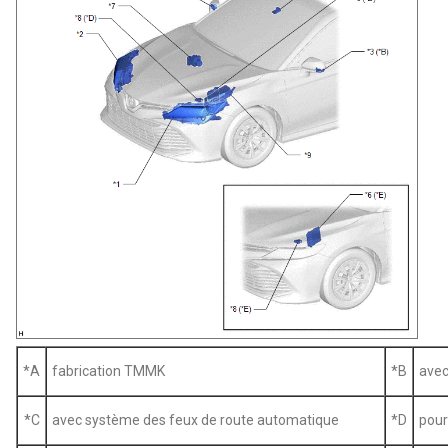
*A
fabrication TMMK
*B
avec
*C
avec système des feux de route automatique
*D
pou