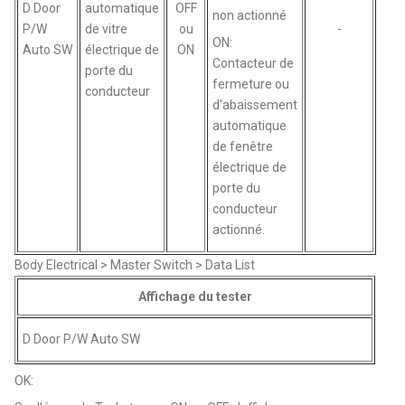
D Door
automatique
OFF
non actionné
P/W
de vitre
ou
-
ON:
Auto SW
électrique de
ON
Contacteur de
porte du
fermeture ou
conducteur
d'abaissement
automatique
de fenêtre
électrique de
porte du
conducteur
actionné.
Body Electrical > Master Switch > Data List
Affichage du tester
D Door P/W Auto SW
OK: