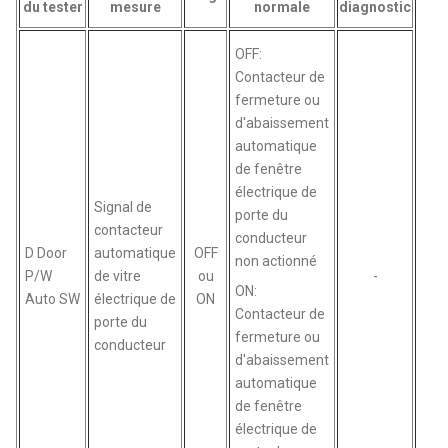
du tester
mesure
normale
diagnostic
OFF:
Contacteur de
fermeture ou
d'abaissement
automatique
de fenêtre
électrique de
Signal de
porte du
contacteur
conducteur
D Door
automatique
OFF
non actionné
P/W
de vitre
ou
-
ON:
Auto SW
électrique de
ON
Contacteur de
porte du
fermeture ou
conducteur
d'abaissement
automatique
de fenêtre
électrique de