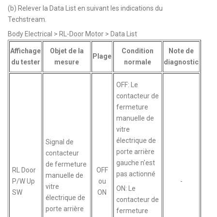
(b) Relever la Data List en suivant les indications du
Techstream.
Body Electrical > RL-Door Motor > Data List
Affichage
Objet de la
Condition
Note de
Plage
du tester
mesure
normale
diagnostic
OFF: Le
contacteur de
fermeture
manuelle de
vitre
électrique de
Signal de
porte arrière
contacteur
gauche n'est
de fermeture
RL Door
OFF
pas actionné
manuelle de
P/W Up
ou
-
vitre
ON: Le
SW
ON
électrique de
contacteur de
porte arrière
fermeture