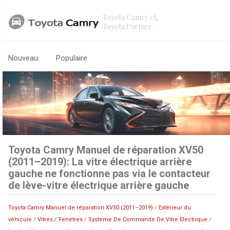
Toyota Camry et,
Toyota Partner.
Nouveau
Populaire
Toyota Camry Manuel de réparation XV50
(2011–2019): La vitre électrique arrière
gauche ne fonctionne pas via le contacteur
de lève-vitre électrique arrière gauche
Toyota Camry Manuel de réparation XV50 (2011–2019)
/
Extérieur du
véhicule
/
Vitres / Fenetres
/
Systeme De Commande De Vitre Electrique
/