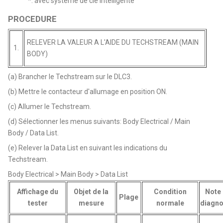
*: avec système de clé intelligente
PROCEDURE
RELEVER LA VALEUR A L'AIDE DU TECHSTREAM (MAIN
1.
BODY)
(a) Brancher le Techstream sur le DLC3.
(b) Mettre le contacteur d'allumage en position ON.
(c) Allumer le Techstream.
(d) Sélectionner les menus suivants: Body Electrical / Main
Body / Data List.
(e) Relever la Data List en suivant les indications du
Techstream.
Body Electrical > Main Body > Data List
Affichage du
Objet de la
Condition
Note
Plage
tester
mesure
normale
diagno