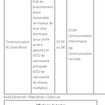
Etat du
branchement
entre
l'ensemble
de moteur de
lève-vitre
STOP:
électrique
Communication
(pour porte
interrompue
Communication
STOP
arrière
-
RL-Door Motor
ou OK
OK:
gauche) et
Communication
l'ECU de
normale
carrosserie
principale
(ECU de
carrosserie
du réseau
multiplex)
Body Electrical > Main Body > Data List