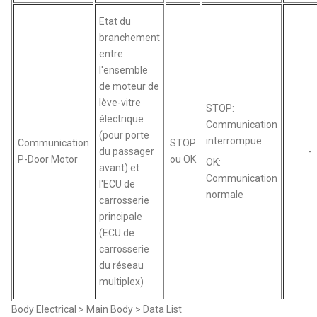
Etat du
branchement
entre
l'ensemble
de moteur de
lève-vitre
STOP:
électrique
Communication
(pour porte
interrompue
Communication
STOP
du passager
-
P-Door Motor
ou OK
OK:
avant) et
Communication
l'ECU de
normale
carrosserie
principale
(ECU de
carrosserie
du réseau
multiplex)
Body Electrical > Main Body > Data List