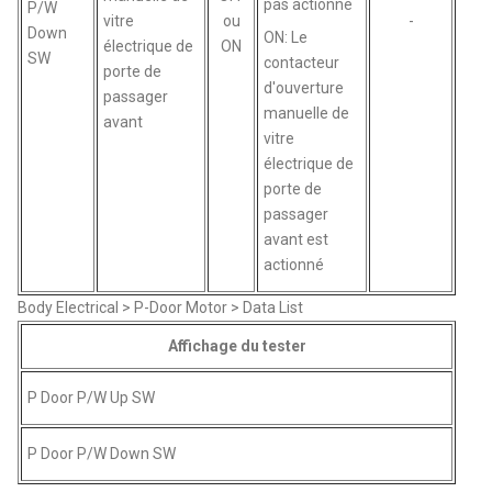
pas actionné
P/W
vitre
ou
-
Down
ON: Le
électrique de
ON
SW
contacteur
porte de
d'ouverture
passager
manuelle de
avant
vitre
électrique de
porte de
passager
avant est
actionné
Body Electrical > P-Door Motor > Data List
Affichage du tester
P Door P/W Up SW
P Door P/W Down SW