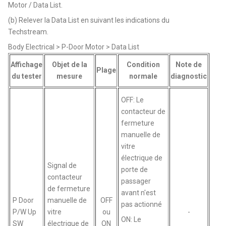
Motor / Data List.
(b) Relever la Data List en suivant les indications du
Techstream.
Body Electrical > P-Door Motor > Data List
Affichage
Objet de la
Condition
Note de
Plage
du tester
mesure
normale
diagnostic
OFF: Le
contacteur de
fermeture
manuelle de
vitre
électrique de
Signal de
porte de
contacteur
passager
de fermeture
avant n'est
P Door
manuelle de
OFF
pas actionné
P/W Up
vitre
ou
-
ON: Le
SW
électrique de
ON