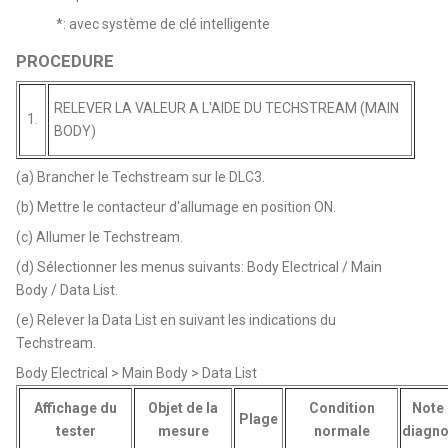
*: avec système de clé intelligente
PROCEDURE
RELEVER LA VALEUR A L'AIDE DU TECHSTREAM (MAIN
1.
BODY)
(a) Brancher le Techstream sur le DLC3.
(b) Mettre le contacteur d'allumage en position ON.
(c) Allumer le Techstream.
(d) Sélectionner les menus suivants: Body Electrical / Main
Body / Data List.
(e) Relever la Data List en suivant les indications du
Techstream.
Body Electrical > Main Body > Data List
Affichage du
Objet de la
Condition
Note
Plage
tester
mesure
normale
diagno