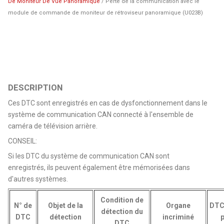
De Moniteur De Vue Panoramique
/ Perte de la communication avec le
module de commande de moniteur de rétroviseur panoramique (U023B)
DESCRIPTION
Ces DTC sont enregistrés en cas de dysfonctionnement dans le
système de communication CAN connecté à l'ensemble de
caméra de télévision arrière.
CONSEIL:
Si les DTC du système de communication CAN sont
enregistrés, ils peuvent également être mémorisées dans
d'autres systèmes.
Condition de
N° de
Objet de la
Organe
DTC
détection du
DTC
détection
incriminé
p
DTC