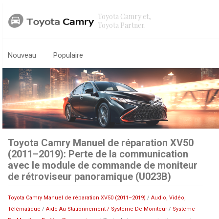
Toyota Camry et,
Toyota Partner.
Nouveau
Populaire
Toyota Camry Manuel de réparation XV50
(2011–2019): Perte de la communication
avec le module de commande de moniteur
de rétroviseur panoramique (U023B)
Toyota Camry Manuel de réparation XV50 (2011–2019)
/
Audio, Vidéo,
Télématique
/
Aide Au Stationnement / Systeme De Moniteur
/
Systeme