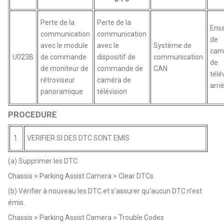
Perte de la
Perte de la
Ens
communication
communication
de
avec le module
avec le
Système de
cam
U023B
de commande
dispositif de
communication
de
de moniteur de
commande de
CAN
télé
rétroviseur
caméra de
arri
panoramique
télévision
PROCEDURE
1.
VERIFIER SI DES DTC SONT EMIS
(a) Supprimer les DTC.
Chassis > Parking Assist Camera > Clear DTCs
(b) Vérifier à nouveau les DTC et s'assurer qu'aucun DTC n'est
émis.
Chassis > Parking Assist Camera > Trouble Codes