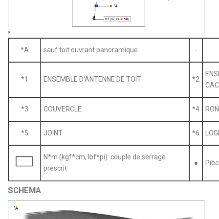
*A
sauf toit ouvrant panoramique
-
ENS
*1
ENSEMBLE D'ANTENNE DE TOIT
*2
CAC
*3
COUVERCLE
*4
RON
*5
JOINT
*6
LOG
N*m (kgf*cm, lbf*pi): couple de serrage
●
Pièc
prescrit
SCHEMA