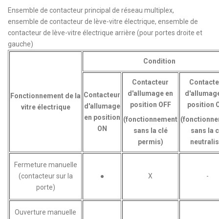
Ensemble de contacteur principal de réseau multiplex,
ensemble de contacteur de lève-vitre électrique, ensemble de
contacteur de lève-vitre électrique arrière (pour portes droite et
gauche)
Condition
Contacteur
Contacte
d'allumage en
d'allumag
Contacteur
Fonctionnement de la
position OFF
position 
d'allumage
vitre électrique
en position
(fonctionnement
(fonctionn
ON
sans la clé
sans la c
permis)
neutralis
Fermeture manuelle
(contacteur sur la
●
X
-
porte)
Ouverture manuelle