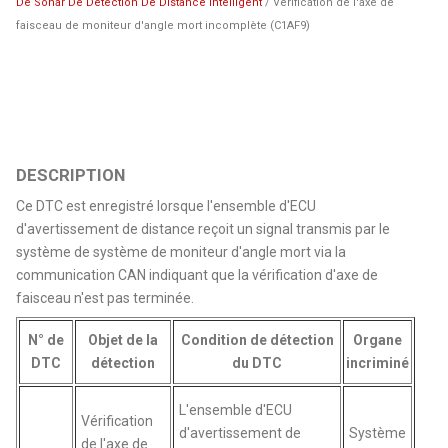
De Sonar De Detection De Distance Intelligent
/ Vérification de l'axe de
faisceau de moniteur d'angle mort incomplète (C1AF9)
DESCRIPTION
Ce DTC est enregistré lorsque l'ensemble d'ECU
d'avertissement de distance reçoit un signal transmis par le
système de système de moniteur d'angle mort via la
communication CAN indiquant que la vérification d'axe de
faisceau n'est pas terminée.
N° de
Objet de la
Condition de détection
Organe
DTC
détection
du DTC
incriminé
L'ensemble d'ECU
Vérification
d'avertissement de
Système
de l'axe de