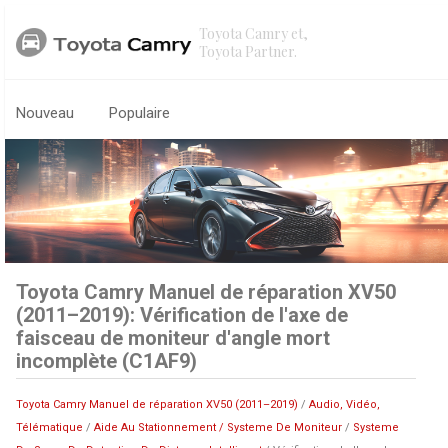
Toyota Camry et,
Toyota Partner.
Nouveau
Populaire
Toyota Camry Manuel de réparation XV50
(2011–2019): Vérification de l'axe de
faisceau de moniteur d'angle mort
incomplète (C1AF9)
Toyota Camry Manuel de réparation XV50 (2011–2019)
/
Audio, Vidéo,
Télématique
/
Aide Au Stationnement / Systeme De Moniteur
/
Systeme