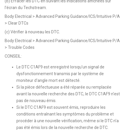
(b) Effacer les DTC en suivant les indications affichées sur
l'écran du Techstream.
Body Electrical > Advanced Parking Guidance/ICS/Intuitive P/A
> Clear DTCs
(c) Vérifier à nouveau les DTC.
Body Electrical > Advanced Parking Guidance/ICS/Intuitive P/A
> Trouble Codes
CONSEIL:
Le DTC C1AF9 est enregistré lorsqu'un signal de
dysfonctionnement transmis par le système de
moniteur d'angle mort est détecté.
Si la pièce défectueuse a été réparée ou remplacée
avant la nouvelle recherche des DTC, le DTC C1AF9 n'est
pas de nouveau émis.
Si le DTC C1AF9 est souvent émis, reproduire les
conditions entraînant les symptômes du problème et
procéder à une nouvelle vérification, même si le DTC n'a
pas été émis lors de la nouvelle recherche de DTC.