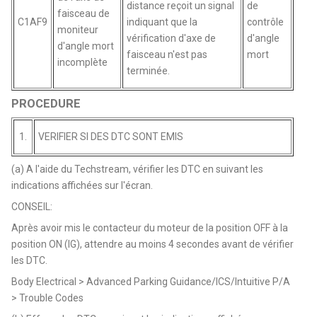
distance reçoit un signal
de
faisceau de
C1AF9
indiquant que la
contrôle
moniteur
vérification d'axe de
d'angle
d'angle mort
faisceau n'est pas
mort
incomplète
terminée.
PROCEDURE
1.
VERIFIER SI DES DTC SONT EMIS
(a) A l'aide du Techstream, vérifier les DTC en suivant les
indications affichées sur l'écran.
CONSEIL:
Après avoir mis le contacteur du moteur de la position OFF à la
position ON (IG), attendre au moins 4 secondes avant de vérifier
les DTC.
Body Electrical > Advanced Parking Guidance/ICS/Intuitive P/A
> Trouble Codes