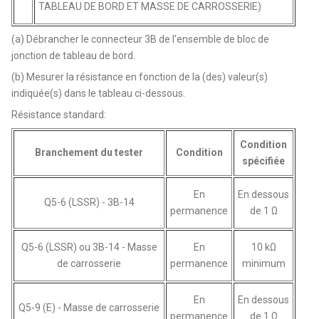
TABLEAU DE BORD ET MASSE DE CARROSSERIE)
(a) Débrancher le connecteur 3B de l'ensemble de bloc de
jonction de tableau de bord.
(b) Mesurer la résistance en fonction de la (des) valeur(s)
indiquée(s) dans le tableau ci-dessous.
Résistance standard:
Condition
Branchement du tester
Condition
spécifiée
En
En dessous
Q5-6 (LSSR) - 3B-14
permanence
de 1 Ω
Q5-6 (LSSR) ou 3B-14 - Masse
En
10 kΩ
de carrosserie
permanence
minimum
En
En dessous
Q5-9 (E) - Masse de carrosserie
permanence
de 1 Ω