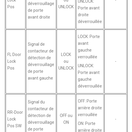
Lock
ou
-
UNLOCK:
déverrouillage
Pos
UNLOCK
Porte avant
de porte
droite
avant droite
déverrouillée
LOCK: Porte
avant
Signal de
gauche
contacteur de
FL Door
LOCK
verrouillée
détection de
Lock
ou
-
déverrouillage
UNLOCK:
Pos
UNLOCK
de porte
Porte avant
avant gauche
gauche
déverrouillée
OFF: Porte
Signal du
arrière droite
contacteur de
RR-Door
verrouillée
détection de
OFF ou
Lock
-
déverrouillage
ON
ON: Porte
Pos SW
de porte
arrière droite