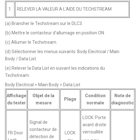
1.
RELEVER LA VALEUR A L'AIDE DU TECHSTREAM
(a) Brancher le Techstream sur le DLC3.
(b) Mettre le contacteur d'allumage en position ON.
(c) Allumer le Techstream.
(d) Sélectionner les menus suivants: Body Electrical / Main
Body / Data List.
(e) Relever la Data List en suivant les indications du
Techstream.
Body Electrical > Main Body > Data List
Affichage
Objet de la
Condition
Note de
Plage
du tester
mesure
normale
diagnostic
LOCK: Porte
Signal de
avant droite
contacteur de
verrouillée
FR Door
LOCK
détection de