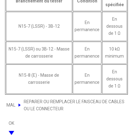
Branchement du tester
Condition
spécifiée
En
En
N15-7 (LSSR) - 3B-12
dessous
permanence
de 1 Ω
N15-7 (LSSR) ou 3B-12 - Masse
En
10 kΩ
de carrosserie
permanence
minimum
En
N15-8 (E) - Masse de
En
dessous
carrosserie
permanence
de 1 Ω
REPARER OU REMPLACER LE FAISCEAU DE CABLES
MAL
OU LE CONNECTEUR
OK