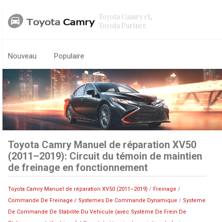
Toyota Camry et,
Toyota Partner.
Nouveau
Populaire
Toyota Camry Manuel de réparation XV50
(2011–2019): Circuit du témoin de maintien
de freinage en fonctionnement
Toyota Camry Manuel de réparation XV50 (2011–2019)
/
Freinage
/
Commande De Freinage / Systemes De Commande Dynamique
/
Systeme
De Commande De Stabilite Du Vehicule (avec Système De Frein De