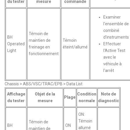
du tester
mesure
commande
Examiner
l'ensemble de
combiné
Témoin de
BH
d'instruments
maintien de
Témoin
Operated
Effectuer
freinage en
éteint/allumé
Light
l'Active Test
fonctionnement
avec le
véhicule à
l'arrêt
Chassis > ABS/VSC/TRAC/EPB > Data List
Affichage
Objet de la
Condition
Note de
Plage
du tester
mesure
normale
diagnostic
ON:
Témoin
Témoin de
BH
ON
allumé
maintien de