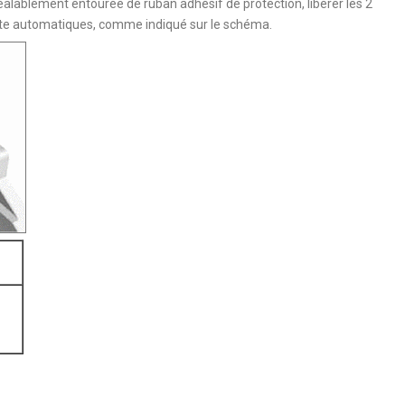
préalablement entourée de ruban adhésif de protection, libérer les 2
oute automatiques, comme indiqué sur le schéma.