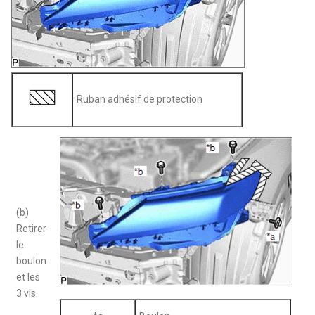
Ruban adhésif de protection
(b)
Retirer
le
boulon
et les
3 vis.