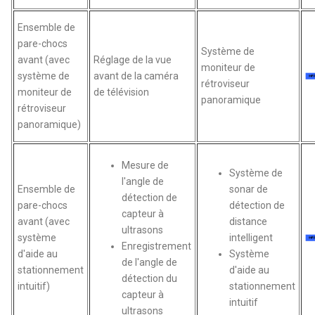
Ensemble de
pare-chocs
Système de
avant (avec
Réglage de la vue
moniteur de
système de
avant de la caméra
rétroviseur
moniteur de
de télévision
panoramique
rétroviseur
panoramique)
Mesure de
Système de
l'angle de
Ensemble de
sonar de
détection de
pare-chocs
détection de
capteur à
avant (avec
distance
ultrasons
système
intelligent
Enregistrement
d'aide au
Système
de l'angle de
stationnement
d'aide au
détection du
intuitif)
stationnement
capteur à
intuitif
ultrasons