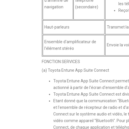
d'antenne de
téléphone
les t
navigation
(secondaire)
Reçoi
Haut-parleurs
Transmet la 
Ensemble d'amplificateur de
Envoie la vo
l'élément stéréo
FONCTION SERVICES
(a) Toyota Entune App Suite Connect
Toyota Entune App Suite Connect permet au
actionné à partir de l'écran d'ensemble d'
Toyota Entune App Suite Connect est divis
Etant donné que la communication "Blueto
et l'ensemble de récepteur de radio et d'a
Connect sur le système audio et vidéo, le
vidéo comme appareil "Bluetooth". Pour p
Connect, de chaque application et télép