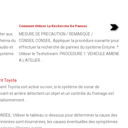
Comment Utiliser La Recherche De Pannes
er aux
MESURE DE PRECAUTION / REMARQUE /
schéma du
CONSEIL CONSEIL: Appliquer la procédure suivante pour
udio et
effectuer la recherche de pannes du système Entune. *:
 Système
Utiliser le Techstream. PROCEDURE 1. VEHICULE AMENE
A L'ATELIER ...
nt Toyota
nt Toyota soit activé ou non, si le système de sonar de
vant et arrière détectent un objet et un contrôle du freinage est
tationnement ...
 Utiliser le tableau ci-dessous pour déterminer la cause des
criminées sont énumérées, les causes éventuelles des symptômes