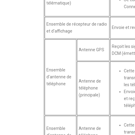
télématique)
Connec
Ensemble de récepteur de radio
Envoie et reç
et d'affichage
Reçoit les s
Antenne GPS
DCM (émette
Ensemble
Cette
d'antenne de
trans
Antenne de
téléphone
les t
téléphone
Envoi
(principale)
et re
télép
Cette
Ensemble
Antenne de
trans