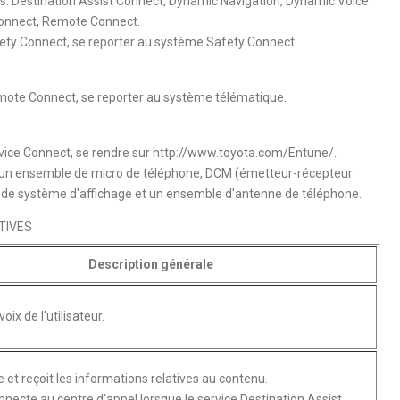
ts: Destination Assist Connect, Dynamic Navigation, Dynamic Voice
Connect, Remote Connect.
fety Connect, se reporter au système Safety Connect
mote Connect, se reporter au système télématique.
rvice Connect, se rendre sur http://www.toyota.com/Entune/.
un ensemble de micro de téléphone, DCM (émetteur-récepteur
 de système d'affichage et un ensemble d'antenne de téléphone.
TIVES
Description générale
voix de l'utilisateur.
 et reçoit les informations relatives au contenu.
nnecte au centre d'appel lorsque le service Destination Assist