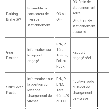
ON: Frein de
stationnement
Ensemble de
serré
Parking
contacteur de
ON ou
Brake SW
frein de
OFF
OFF: Frein de
stationnement
stationnement
desserré
P/N, R,
Information sur
1ère-
Gear
Rapport
le rapport
10ème,
Position
engagé réel
engagé
Fail ou
Not R
Informations sur
P/N, R,
Position réelle
la position du
D/M,
Shift Lever
du levier de
levier de
1ère-
Position
changement
changement de
6ème/B
de vitesse
vitesse
ou Fail