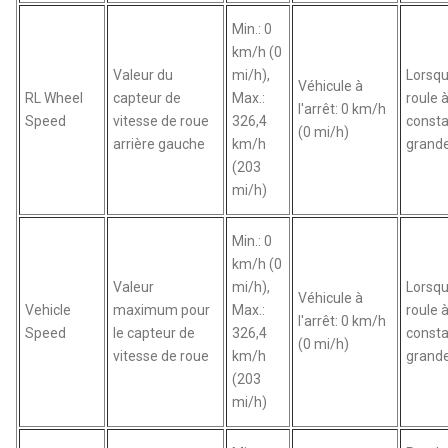
Min.: 0
km/h (0
Valeur du
mi/h),
Lorsqu
Véhicule à
RL Wheel
capteur de
Max.:
roule 
l'arrêt: 0 km/h
Speed
vitesse de roue
326,4
const
(0 mi/h)
arrière gauche
km/h
grande
(203
mi/h)
Min.: 0
km/h (0
Valeur
mi/h),
Lorsqu
Véhicule à
Vehicle
maximum pour
Max.:
roule 
l'arrêt: 0 km/h
Speed
le capteur de
326,4
const
(0 mi/h)
vitesse de roue
km/h
grande
(203
mi/h)