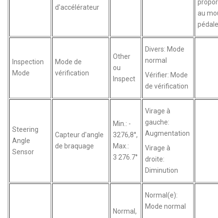
propor
d'accélérateur
au mo
pédal
Divers: Mode
Other
normal
Inspection
Mode de
ou
Mode
vérification
Vérifier: Mode
Inspect
de vérification
Virage à
gauche:
Min.: -
Steering
Augmentation
Capteur d'angle
3276,8°,
Angle
de braquage
Max.:
Virage à
Sensor
3 276.7°
droite:
Diminution
Normal(e):
Mode normal
Normal,