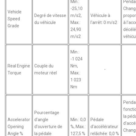
Min.:
Pendan
-25,10
Chang
Vehicle
Degré de vitesse
m/s2,
Véhicule à
propor
Speed
du véhicule
Max.:
l'arrêt: 0 m/s2
à l'acc
Grade
24,90
décélé
m/s2
véhicu
Min.:
-1 024
Real Engine
Couple du
Nm,
-
Torque
moteur réel
Max.:
1 023
Nm
Pendan
fonct
Pourcentage
la péd
Accelerator
d'angle
Min.: 0,0
Pédale
d'accé
Opening
d'ouverture de
%, Max.:
d'accélérateur
Chang
Angle %
la pédale
127,5 %
relâchée: 0,0 %