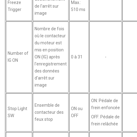
Freeze
Max.:
de l'arrêt sur
Trigger
510 ms
image
Nombre de fois
où le contacteur
du moteur est
mis en position
Number of
ON (IG) après
0 à 31
-
IG ON
l'enregistrement
des données
d'arrêt sur
image
ON: Pédale de
Ensemble de
frein enfoncée
Stop Light
ON ou
contacteur des
SW
OFF
OFF: Pédale de
feux stop
frein relâchée