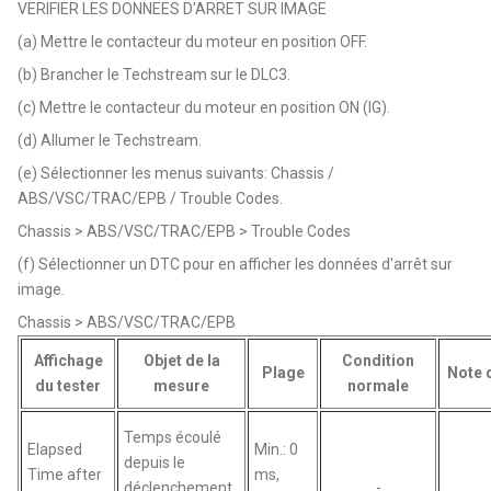
VERIFIER LES DONNEES D'ARRET SUR IMAGE
(a) Mettre le contacteur du moteur en position OFF.
(b) Brancher le Techstream sur le DLC3.
(c) Mettre le contacteur du moteur en position ON (IG).
(d) Allumer le Techstream.
(e) Sélectionner les menus suivants: Chassis /
ABS/VSC/TRAC/EPB / Trouble Codes.
Chassis > ABS/VSC/TRAC/EPB > Trouble Codes
(f) Sélectionner un DTC pour en afficher les données d'arrêt sur
image.
Chassis > ABS/VSC/TRAC/EPB
Affichage
Objet de la
Condition
Plage
Note 
du tester
mesure
normale
Temps écoulé
Elapsed
Min.: 0
depuis le
Time after
ms,
déclenchement
-