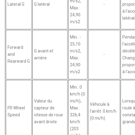
m/s2,
Lateral G
G latéral
-
propor
Max.:
à l'acc
24,90
latéra
m/s2
Min.: -
Penda
25,10
l'accél
Forward
G avant et
m/s2,
décélé
and
-
arrière
Max.:
Chang
Rearward G
24,90
propor
m/s2
à l'acc
Min.: 0
km/h (0
Valeur du
mi/h),
Lorsqu
Véhicule à
FR Wheel
capteur de
Max.:
roule 
l'arrêt: 0 km/h
Speed
vitesse de roue
326,4
const
(0 mi/h)
avant droite
km/h
grande
(203