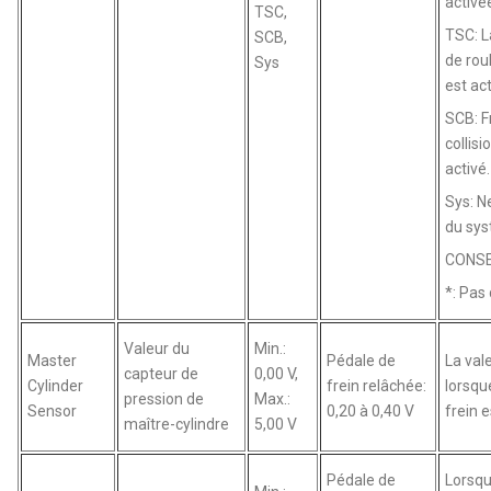
activé
TSC,
TSC: 
SCB,
de rou
Sys
est ac
SCB: F
collis
activé.
Sys: N
du sys
CONSE
*: Pas
Valeur du
Min.:
Master
Pédale de
La va
capteur de
0,00 V,
Cylinder
frein relâchée:
lorsqu
pression de
Max.:
Sensor
0,20 à 0,40 V
frein 
maître-cylindre
5,00 V
Pédale de
Lorsqu