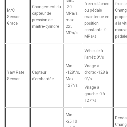
Min.:
frein relâchée
frein 
Changement du
-30
M/C
ou pédale
Chang
capteur de
MPa/s,
Sensor
maintenue en
propor
pression de
max.:
Grade
position
à la vi
maître-cylindre
225
constante: 0
mouve
MPa/s
MPa/s
pédal
Véhicule à
l'arrêt: 0°/s
Min.:
Virage à
Yaw Rate
Capteur
-128°/s,
droite: -128 à
Sensor
d'embardée
Max.:
0°/s
127°/s
Virage à
gauche: 0 à
127°/s
Min.:
Pendan
-25,10
Chang