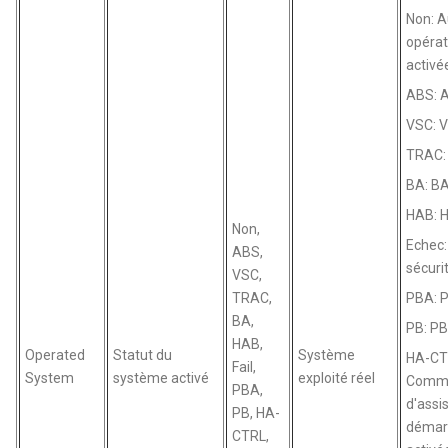
Non: 
opérat
activé
ABS: A
VSC: V
TRAC: 
BA: BA
HAB: H
Non,
Echec
ABS,
sécurit
VSC,
TRAC,
PBA: P
BA,
PB: PB
HAB,
Operated
Statut du
Système
HA-CT
Fail,
System
système activé
exploité réel
Comm
PBA,
d'assi
PB, HA-
démar
CTRL,