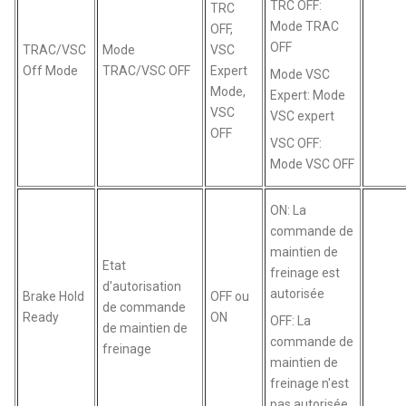
TRC OFF:
TRC
Mode TRAC
OFF,
OFF
TRAC/VSC
Mode
VSC
Off Mode
TRAC/VSC OFF
Expert
Mode VSC
Mode,
Expert: Mode
VSC
VSC expert
OFF
VSC OFF:
Mode VSC OFF
ON: La
commande de
maintien de
Etat
freinage est
d'autorisation
autorisée
Brake Hold
OFF ou
de commande
Ready
ON
OFF: La
de maintien de
commande de
freinage
maintien de
freinage n'est
pas autorisée