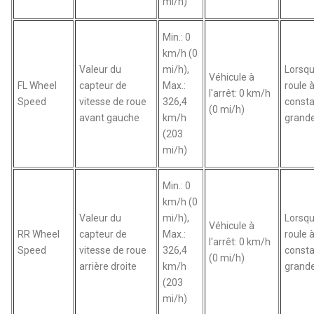
mi/h)
Min.: 0
km/h (0
Valeur du
mi/h),
Lorsqu
Véhicule à
FL Wheel
capteur de
Max.:
roule 
l'arrêt: 0 km/h
Speed
vitesse de roue
326,4
const
(0 mi/h)
avant gauche
km/h
grande
(203
mi/h)
Min.: 0
km/h (0
Valeur du
mi/h),
Lorsqu
Véhicule à
RR Wheel
capteur de
Max.:
roule 
l'arrêt: 0 km/h
Speed
vitesse de roue
326,4
const
(0 mi/h)
arrière droite
km/h
grande
(203
mi/h)