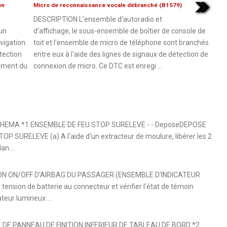
on
Micro de reconnaissance vocale débranché (B1579)
DESCRIPTION L'ensemble d'autoradio et
un
d'affichage, le sous-ensemble de boîtier de console de
vigation.
toit et l'ensemble de micro de téléphone sont branchés
tection
entre eux à l'aide des lignes de signaux de détection de
ement du
connexion de micro. Ce DTC est enregi ...
SCHEMA *1 ENSEMBLE DE FEU STOP SURELEVE - - DeposeDEPOSE
URELEVE (a) A l'aide d'un extracteur de moulure, libérer les 2
n ...
ION ON/OFF D'AIRBAG DU PASSAGER (ENSEMBLE D'INDICATEUR
tension de batterie au connecteur et vérifier l'état de témoin
eur lumineux ...
DE PANNEAU DE FINITION INFERIEUR DE TABLEAU DE BORD *2