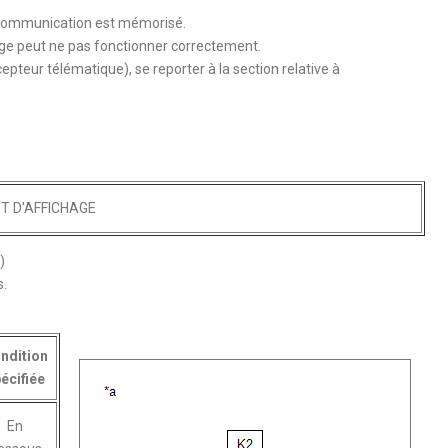
communication est mémorisé.
age peut ne pas fonctionner correctement.
teur télématique), se reporter à la section relative à
T D'AFFICHAGE
)
s.
ndition
écifiée
En