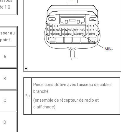
essous
de 1 Ω
sser au
point
A
B
Pièce constitutive avec faisceau de câbles
branché
*a
(ensemble de récepteur de radio et
C
d'affichage)
D