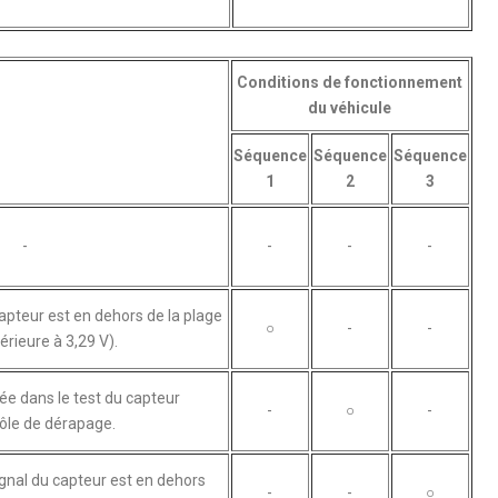
Conditions de fonctionnement
du véhicule
Séquence
Séquence
Séquence
1
2
3
-
-
-
-
capteur est en dehors de la plage
○
-
-
érieure à 3,29 V).
e dans le test du capteur
-
○
-
rôle de dérapage.
ignal du capteur est en dehors
-
-
○