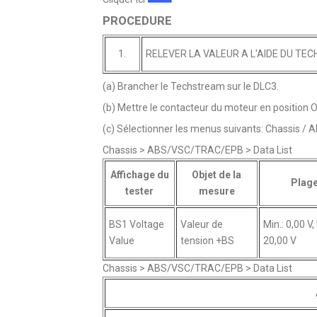
PROCEDURE
1.
RELEVER LA VALEUR A L'AIDE DU TE
(a) Brancher le Techstream sur le DLC3.
(b) Mettre le contacteur du moteur en position O
(c) Sélectionner les menus suivants: Chassis /
Chassis > ABS/VSC/TRAC/EPB > Data List
Affichage du
Objet de la
Plag
tester
mesure
BS1 Voltage
Valeur de
Min.: 0,00 V,
Value
tension +BS
20,00 V
Chassis > ABS/VSC/TRAC/EPB > Data List