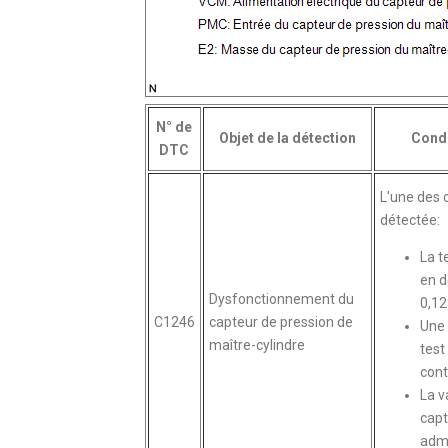
N° de
Objet de la détection
Condi
DTC
L'une des 
détectée:
La t
en d
Dysfonctionnement du
0,12
C1246
capteur de pression de
Une 
maître-cylindre
test
cont
La v
capt
adm