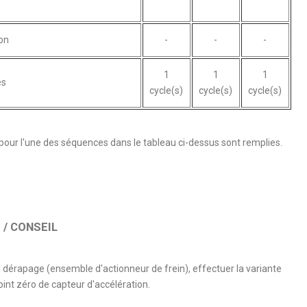
on
-
-
-
1
1
1
es
cycle(s)
cycle(s)
cycle(s)
 pour l'une des séquences dans le tableau ci-dessus sont remplies.
/ CONSEIL
dérapage (ensemble d'actionneur de frein), effectuer la variante
int zéro de capteur d'accélération.