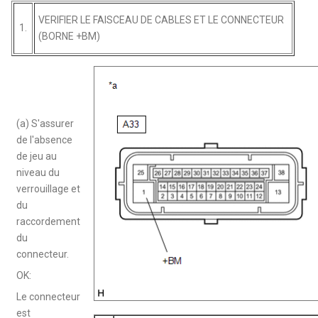
VERIFIER LE FAISCEAU DE CABLES ET LE CONNECTEUR
1.
(BORNE +BM)
(a) S'assurer
de l'absence
de jeu au
niveau du
verrouillage et
du
raccordement
du
connecteur.
OK:
Le connecteur
est