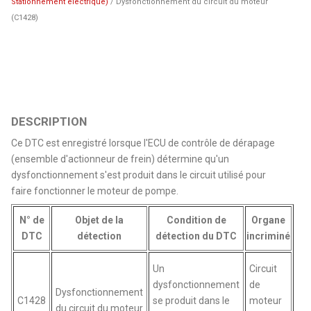
Stationnement électrique)
/ Dysfonctionnement du circuit du moteur
(C1428)
DESCRIPTION
Ce DTC est enregistré lorsque l'ECU de contrôle de dérapage
(ensemble d'actionneur de frein) détermine qu'un
dysfonctionnement s'est produit dans le circuit utilisé pour
faire fonctionner le moteur de pompe.
N° de
Objet de la
Condition de
Organe
DTC
détection
détection du DTC
incriminé
Un
Circuit
dysfonctionnement
de
Dysfonctionnement
C1428
se produit dans le
moteur
du circuit du moteur