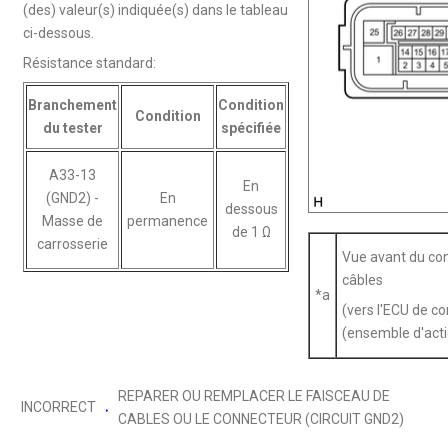
(des) valeur(s) indiquée(s) dans le tableau
ci-dessous.
Résistance standard:
Branchement
Condition
Condition
du tester
spécifiée
A33-13
En
(GND2) -
En
dessous
Masse de
permanence
de 1 Ω
carrosserie
Vue avant du co
câbles
*a
(vers l'ECU de c
(ensemble d'acti
REPARER OU REMPLACER LE FAISCEAU DE
INCORRECT
CABLES OU LE CONNECTEUR (CIRCUIT GND2)