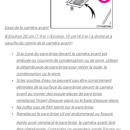
base de la caméra avant
B:Environ 20 cm (7,9 in.) (Environ 10 cm [4,0 in.] à droite et à
gauche du centre de la caméra avant)
Si la zone du pare-brise devant la caméra avant est
embuée ou couverte de condensation ou de givre, utilisez
le désembuage de pare-brise pour retirer la buée, la
condensation ou le givre.
Si les gouttes d'eau ne peuvent pas être correctement
éliminées de la surface du pare-brise devant la caméra
avant au moyen des essuie-glaces de pare-brise,
remplacez l'insert d'essuie-glace ou le balai d'essuie-glace.
Ne collez pas de film teinté sur le pare-brise.
Remplacez le pare-brise s'il est endommagé ou fissuré.
Après avoir remplacé le pare-brise, la caméra avant doit
être réétalonnée. Contactez un revendeur agréé Toyota ou