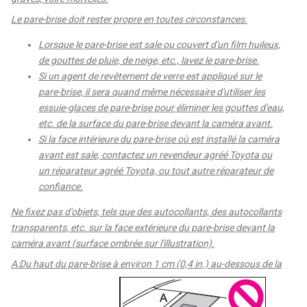
Le pare-brise doit rester propre en toutes circonstances.
Lorsque le pare-brise est sale ou couvert d'un film huileux,
de gouttes de pluie, de neige, etc., lavez le pare-brise.
Si un agent de revêtement de verre est appliqué sur le
pare-brise, il sera quand même nécessaire d'utiliser les
essuie-glaces de pare-brise pour éliminer les gouttes d'eau,
etc. de la surface du pare-brise devant la caméra avant.
Si la face intérieure du pare-brise où est installé la caméra
avant est sale, contactez un revendeur agréé Toyota ou
un réparateur agréé Toyota, ou tout autre réparateur de
confiance.
Ne fixez pas d'objets, tels que des autocollants, des autocollants
transparents, etc. sur la face extérieure du pare-brise devant la
caméra avant (surface ombrée sur l'illustration).
A:Du haut du pare-brise à environ 1 cm (0,4 in.) au-dessous de la