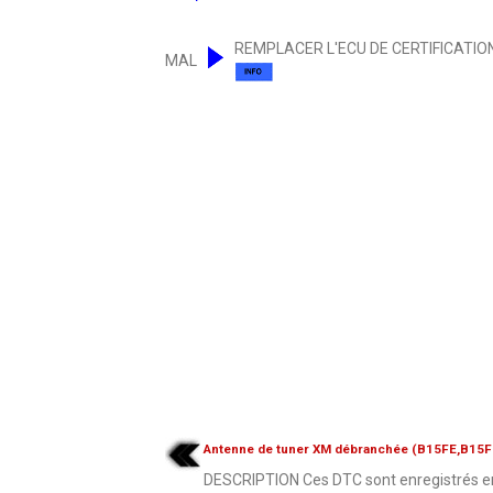
REMPLACER L'ECU DE CERTIFICATION
MAL
Antenne de tuner XM débranchée (B15FE,B15F
DESCRIPTION Ces DTC sont enregistrés e