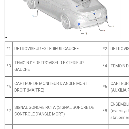
*1
RETROVISEUR EXTERIEUR GAUCHE
*2
RETROVIS
TEMOIN DE RETROVISEUR EXTERIEUR
*3
*4
TEMOIN D
GAUCHE
CAPTEUR DE MONITEUR D'ANGLE MORT
CAPTEUR 
*5
*6
DROIT (MAITRE)
(AUXILIAI
ENSEMBLE
SIGNAL SONORE RCTA (SIGNAL SONORE DE
*7
*8
(avec sys
CONTROLE D'ANGLE MORT)
stationne