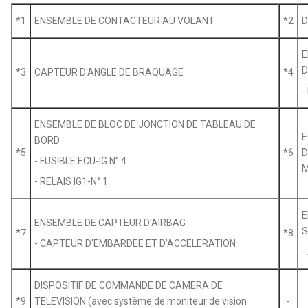
*1
ENSEMBLE DE CONTACTEUR AU VOLANT
*2
D
E
D
*3
CAPTEUR D'ANGLE DE BRAQUAGE
*4
-
ENSEMBLE DE BLOC DE JONCTION DE TABLEAU DE
E
BORD
*5
*6
D
- FUSIBLE ECU-IG N° 4
M
- RELAIS IG1-N° 1
E
ENSEMBLE DE CAPTEUR D'AIRBAG
S
*7
*8
- CAPTEUR D'EMBARDEE ET D'ACCELERATION
-
DISPOSITIF DE COMMANDE DE CAMERA DE
*9
TELEVISION (avec système de moniteur de vision
-