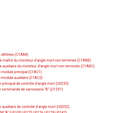
n définies (C1AB8)
ule maître du moniteur d'angle mort non terminée (C1ABB)
le auxiliaire du moniteur d'angle mort non terminée (C1ABC)
u module principal (C1AC1)
u module auxiliaire (C1AC2)
 principal de contrôle d'angle mort (U0233)
 de commande de carrosserie "B" (U1331)
auxiliaire de contrôle d'angle mort (U0232)
PCM "A" (U0100,U0125,U0126,U0129,U0142)