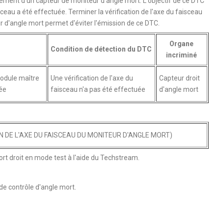
ement d'un capteur de moniteur d'angle mort. L'objectif de ce DTC
isceau a été effectuée. Terminer la vérification de l'axe du faisceau
 d'angle mort permet d'éviter l'émission de ce DTC.
Organe
Condition de détection du DTC
incriminé
module maître
Une vérification de l'axe du
Capteur droit
ée
faisceau n'a pas été effectuée
d'angle mort
N DE L'AXE DU FAISCEAU DU MONITEUR D'ANGLE MORT)
t droit en mode test à l'aide du Techstream.
 de contrôle d'angle mort.