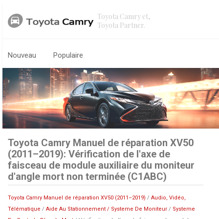
Toyota Camry et,
Toyota Partner.
Nouveau
Populaire
Toyota Camry Manuel de réparation XV50
(2011–2019): Vérification de l'axe de
faisceau de module auxiliaire du moniteur
d'angle mort non terminée (C1ABC)
Toyota Camry Manuel de réparation XV50 (2011–2019)
/
Audio, Vidéo,
Télématique
/
Aide Au Stationnement / Systeme De Moniteur
/
Systeme