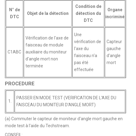
Condition de
N° de
Organe
Objet de la détection
détection du
DTC
incriminé
DTC
Une
Vérification de l'axe de
vérification de
Capteur
faisceau de module
l'axe du
gauche
C1ABC
auxiliaire du moniteur
faisceau n'a
d'angle
d'angle mort non
pas été
mort
terminée
effectuée
PROCEDURE
PASSER EN MODE TEST (VERIFICATION DE L'AXE DU
1.
FAISCEAU DU MONITEUR D'ANGLE MORT)
(a) Commuter le capteur de moniteur d'angle mort gauche en
mode test à l'aide du Techstream.
CONSEIL: