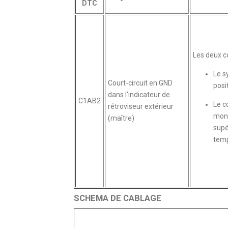
DTC
Les deux co
Le s
Court-circuit en GND
posi
dans l'indicateur de
C1AB2
Le c
rétroviseur extérieur
moni
(maître)
supé
temp
SCHEMA DE CABLAGE