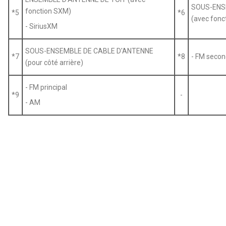
SOUS-ENSE
fonction SXM)
*5
*6
(avec fonc
- SiriusXM
SOUS-ENSEMBLE DE CABLE D'ANTENNE
*7
*8
- FM secon
(pour côté arrière)
- FM principal
*9
-
- AM