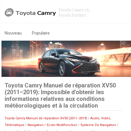
Toyota Camry et,
Toyota Partner.
Nouveau
Populaire
Toyota Camry Manuel de réparation XV50
(2011–2019): Impossible d'obtenir les
informations relatives aux conditions
météorologiques et à la circulation
Toyota Camry Manuel de réparation XV50 (2011–2019)
/
Audio, Vidéo,
Télématique
/
Navigation / Ecran Multifonction
/
Systeme De Navigation
/