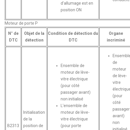
d'allumage est en
position ON
Moteur de porte P
N° de
Objet de la
Condition de détection du
Organe
DTC
détection
DTC
incriminé
Ensembl
de
Ensemble de
moteur
moteur de lève-
de lève-
vitre électrique
vitre
(pour côté
électriqu
passager avant)
(pour
non initialisé
côté
L'ensemble de
passager
Initialisation
moteur de lève-
avant)
de la
vitre électrique
non
B2313
position de
(pour porte
initialisé