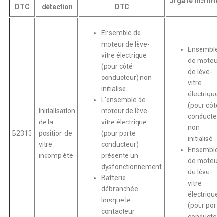
Organe incrim
DTC
détection
DTC
Ensemble de
moteur de lève-
Ensembl
vitre électrique
de moteu
(pour côté
de lève-
conducteur) non
vitre
initialisé
électriqu
L'ensemble de
(pour côt
Initialisation
moteur de lève-
conducte
de la
vitre électrique
non
B2313
position de
(pour porte
initialisé
vitre
conducteur)
Ensembl
incomplète
présente un
de moteu
dysfonctionnement
de lève-
Batterie
vitre
débranchée
électriqu
lorsque le
(pour por
contacteur
conducte