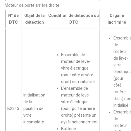
Moteur de porte arrière droite
N° de
Objet de la
Condition de détection du
Organe
DTC
détection
DTC
incriminé
Ensembl
de
moteur
Ensemble de
de lève-
moteur de lève-
vitre
vitre électrique
électriqu
(pour côté arrière
(pour
droit) non initialisé
côté
L'ensemble de
arrière
Initialisation
moteur de lève-
droit) no
de la
vitre électrique
initialisé
B2313
position de
(pour porte arrière
Ensembl
vitre
droite) présente un
de
incomplète
dysfonctionnement
moteur
Batterie