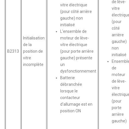
de lève-
vitre électrique
vitre
(pour côté arrière
électriqu
gauche) non
(pour
initialisé
côté
L'ensemble de
arrière
Initialisation
moteur de lève-
gauche)
de la
vitre électrique
non
B2313
position de
(pour porte arrière
initialisé
vitre
gauche) présente
Ensembl
incomplète
un
de
dysfonctionnement
moteur
Batterie
de lève-
débranchée
vitre
lorsque le
électriqu
contacteur
(pour
d'allumage est en
porte
position ON
arrière
gauche)