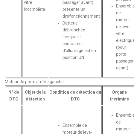
vitre
passager avant)
Ensembl
incomplète
présente un
de
dysfonctionnement
moteur
Batterie
de lève-
débranchée
vitre
lorsque le
électriqu
contacteur
(pour
d'allumage est en
porte
position ON
passager
avant)
Moteur de porte arrière gauche
N° de
Objet de la
Condition de détection du
Organe
DTC
détection
DTC
incriminé
Ensembl
de
Ensemble de
moteur
moteur de lève-